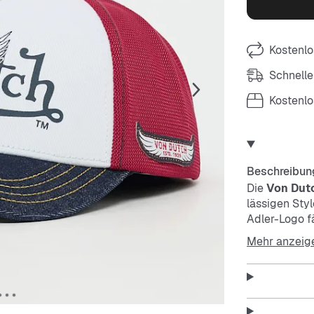
Kostenlo
Schnelle
Kostenl
Beschreibun
Die
Von Dutc
lässigen Sty
Adler-Logo f
dich bei jed
Mehr anzeig
Features: