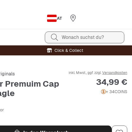
AT
Wonach suchst du?
Click & Collect
inkl. Mwst., ggf. zzgl.
Versandkosten
iginals
Preis
34,99 €
r Premuim Cap
agle
+ 34
COINS
lor