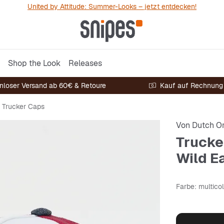
United by Attitude: Summer-Looks – jetzt entdecken!
Shop the Look
Releases
nloser Versand ab 60€ & Retoure
Kauf auf Rechnung
Trucker Caps
Von Dutch Or
Trucke
Wild E
Farbe
: multico