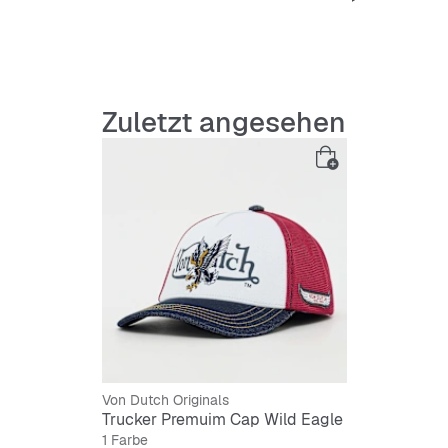
Robuste
UV-Schu
Zuletzt angesehen
Verstel
Markant
Atmung
Von Dutch Originals
Trucker Premuim Cap Wild Eagle
1 Farbe