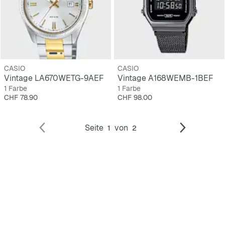
CASIO
CASIO
Vintage LA670WETG-9AEF
Vintage A168WEMB-1BEF
1 Farbe
1 Farbe
Preis
Preis
CHF 78.90
CHF 98.00
Seite
von
1
2