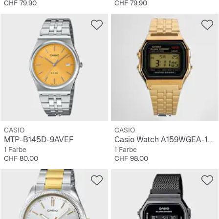
Preis
Preis
CHF 79.90
CHF 79.90
CASIO
CASIO
MTP-B145D-9AVEF
Casio Watch A159WGEA-1EF
1 Farbe
1 Farbe
Preis
Preis
CHF 80.00
CHF 98.00