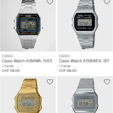
CASIO
CASIO
Casio Watch A164WA-1VES
Casio Watch A158WEA-1EF
1 Farbe
1 Farbe
Preis
Preis
CHF 59.00
CHF 69.00