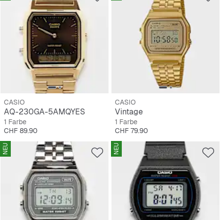
CASIO
CASIO
AQ-230GA-5AMQYES
Vintage
1 Farbe
1 Farbe
Preis
Preis
CHF 89.90
CHF 79.90
NEU
NEU