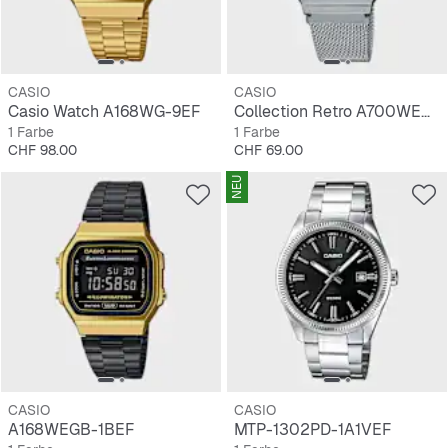
CASIO
CASIO
Casio Watch A168WG-9EF
Collection Retro A700WEM-7AEF
1 Farbe
1 Farbe
Preis
Preis
CHF 98.00
CHF 69.00
NEU
CASIO
CASIO
A168WEGB-1BEF
MTP-1302PD-1A1VEF