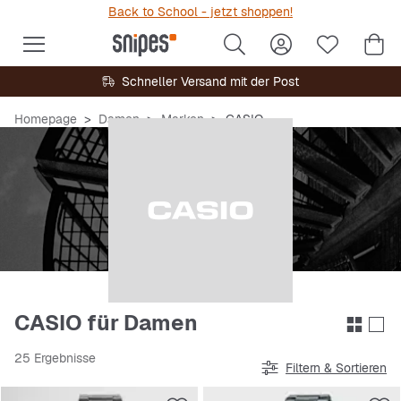
Back to School - jetzt shoppen!
Schneller Versand mit der Post
Homepage
Damen
Marken
CASIO
CASIO für Damen
25 Ergebnisse
Filtern & Sortieren