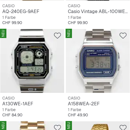
CASIO
CASIO
AQ-240EG-9AEF
Casio Vintage ABL-100WE-1AEF
1 Farbe
1 Farbe
Preis
Preis
CHF 99.90
CHF 99.90
NEU
NEU
CASIO
CASIO
A130WE-1AEF
A158WEA-2EF
1 Farbe
1 Farbe
Preis
Preis
CHF 84.90
CHF 49.90
NEU
NEU