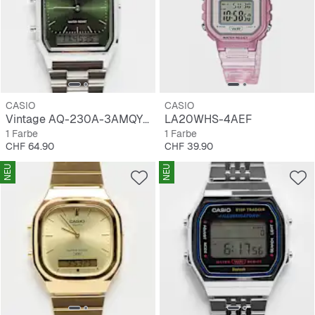
CASIO
CASIO
Vintage AQ-230A-3AMQYES
LA20WHS-4AEF
1 Farbe
1 Farbe
Preis
Preis
CHF 64.90
CHF 39.90
NEU
NEU