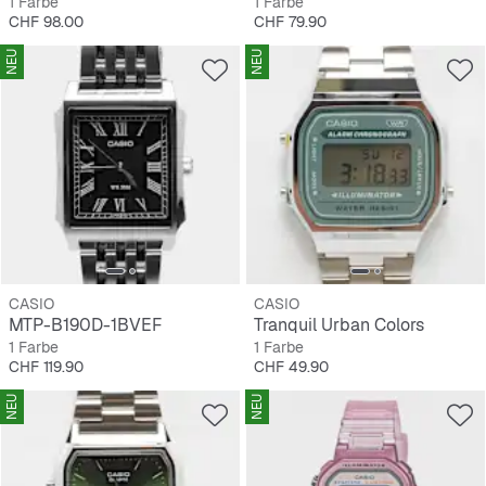
1 Farbe
1 Farbe
Preis
Preis
CHF 98.00
CHF 79.90
NEU
NEU
CASIO
CASIO
MTP-B190D-1BVEF
Tranquil Urban Colors
1 Farbe
1 Farbe
Preis
Preis
CHF 119.90
CHF 49.90
NEU
NEU