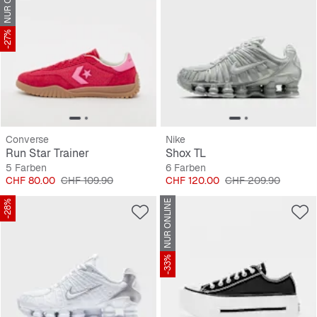
-27%
Converse
Nike
Run Star Trainer
Shox TL
5 Farben
6 Farben
Preis
Originalpreis
Preis
Originalpreis
CHF 80.00
CHF 109.90
CHF 120.00
CHF 209.90
-28%
NUR ONLINE
-33%