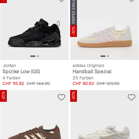
SNIPES EXKLUSIV
-30%
Jordan
adidas Originals
Spizike Low (GS)
Handball Spezial
4 Farben
25 Farben
Preis
Originalpreis
Preis
Originalpreis
CHF 115.92
CHF 144.90
CHF 90.93
CHF 129.90
-20%
-20%