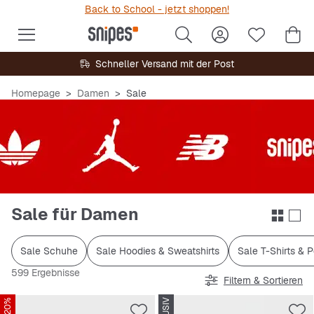
Back to School - jetzt shoppen!
Schneller Versand mit der Post
Homepage
Damen
Sale
Sale für Damen
Sale Schuhe
Sale Hoodies & Sweatshirts
Sale T-Shirts & 
599 Ergebnisse
Filtern & Sortieren
-20%