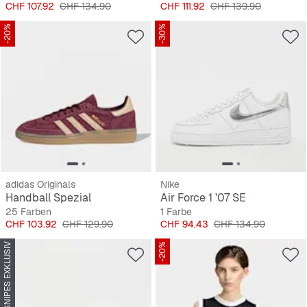
Preis
Originalpreis
Preis
Originalpreis
CHF 107.92
CHF 134.90
CHF 111.92
CHF 139.90
-20%
-30%
adidas Originals
Nike
Handball Spezial
Air Force 1 '07 SE
25 Farben
1 Farbe
Preis
Originalpreis
Preis
Originalpreis
CHF 103.92
CHF 129.90
CHF 94.43
CHF 134.90
SNIPES EXKLUSIV
-20%