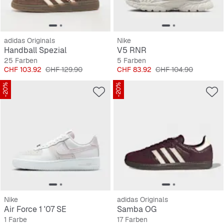
adidas Originals
Nike
Handball Spezial
V5 RNR
25 Farben
5 Farben
Preis
Originalpreis
Preis
Originalpreis
CHF 103.92
CHF 129.90
CHF 83.92
CHF 104.90
-20%
-20%
Nike
adidas Originals
Air Force 1 '07 SE
Samba OG
1 Farbe
17 Farben