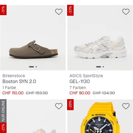
-31%
-33%
Birkenstock
ASICS SportStyle
Boston SYN 2.0
GEL-1130
1 Farbe
7 Farben
Preis
Originalpreis
Preis
Originalpreis
CHF 110.00
CHF 159.90
CHF 90.00
CHF 134.90
NUR ONLINE
-29%
-21%