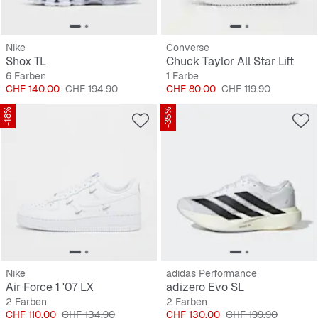
Nike
Converse
Shox TL
Chuck Taylor All Star Lift
6 Farben
1 Farbe
Preis
Originalpreis
Preis
Originalpreis
CHF 140.00
CHF 194.90
CHF 80.00
CHF 119.90
-18%
-35%
Nike
adidas Performance
Air Force 1 '07 LX
adizero Evo SL
2 Farben
2 Farben
Preis
Originalpreis
Preis
Originalpreis
CHF 110.00
CHF 134.90
CHF 130.00
CHF 199.90