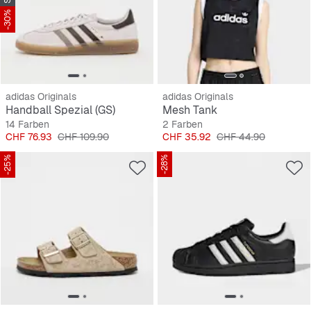
-30%
adidas Originals
adidas Originals
Handball Spezial (GS)
Mesh Tank
14 Farben
2 Farben
Preis
Originalpreis
Preis
Originalpreis
CHF 76.93
CHF 109.90
CHF 35.92
CHF 44.90
-25%
-28%