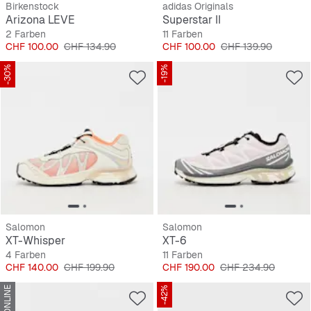
Birkenstock
adidas Originals
Arizona LEVE
Superstar II
2 Farben
11 Farben
Preis
Originalpreis
Preis
Originalpreis
CHF 100.00
CHF 134.90
CHF 100.00
CHF 139.90
-30%
-19%
Salomon
Salomon
XT-Whisper
XT-6
4 Farben
11 Farben
Preis
Originalpreis
Preis
Originalpreis
CHF 140.00
CHF 199.90
CHF 190.00
CHF 234.90
NUR ONLINE
-42%