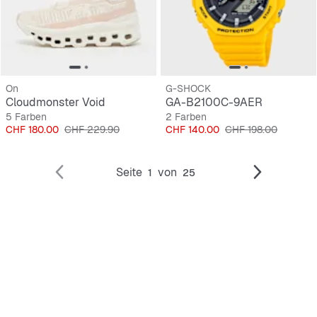
On
G-SHOCK
Cloudmonster Void
GA-B2100C-9AER
5 Farben
2 Farben
Preis
Originalpreis
Preis
Originalpreis
CHF 180.00
CHF 229.90
CHF 140.00
CHF 198.00
Seite
von
1
25