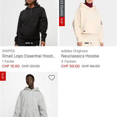
SNIPES EXKLUSIV
-41%
SNIPES
adidas Originals
Small Logo Essential Hoodie
Neuclassics Hoodie
1 Farbe
2 Farben
Preis
Originalpreis
Preis
Originalpreis
CHF 15.00
CHF 29.90
CHF 50.00
CHF 84.90
-61%