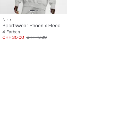
Nike
Sportswear Phoenix Fleece Oversized Hoodie
4 Farben
Preis
Originalpreis
CHF 30.00
CHF 76.90