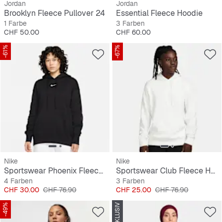
Jordan
Jordan
Brooklyn Fleece Pullover 24
Essential Fleece Hoodie
1 Farbe
3 Farben
Preis
Preis
CHF 50.00
CHF 60.00
-61%
-67%
Nike
Nike
Sportswear Phoenix Fleece Oversized Hoodie
Sportswear Club Fleece Hoodie
4 Farben
3 Farben
Preis
Originalpreis
Preis
Originalpreis
CHF 30.00
CHF 76.90
CHF 25.00
CHF 76.90
-49%