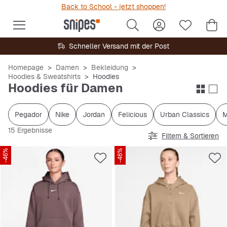
Back to School - jetzt shoppen!
Schneller Versand mit der Post
Homepage
Damen
Bekleidung
Hoodies & Sweatshirts
Hoodies
Hoodies für Damen
Pegador
Nike
Jordan
Felicious
Urban Classics
M
15 Ergebnisse
Filtern & Sortieren
-46%
-46%