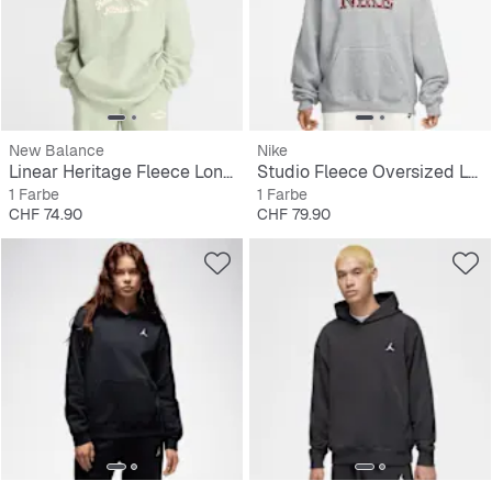
New Balance
Nike
Linear Heritage Fleece Long Hoodie
Studio Fleece Oversized Logo Hoodie
1 Farbe
1 Farbe
Preis
Preis
CHF 74.90
CHF 79.90