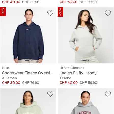
Preis
Originalpreis
Preis
Originalpreis
CHF 40.00
CHF 89.90
CHF 60.00
CHF 99.90
-61%
-33%
Nike
Urban Classics
Sportswear Fleece Oversize Hoodie
Ladies Fluffy Hoody
4 Farben
1 Farbe
Preis
Originalpreis
Preis
Originalpreis
CHF 30.00
CHF 76.90
CHF 40.00
CHF 59.90