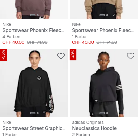
Nike
Nike
Sportswear Phoenix Fleece Oversized Hoodie
Sportswear Phoenix Fleece Oversized Crop Hoodie
4 Farben
1 Farbe
Preis
Originalpreis
Preis
Originalpreis
CHF 40.00
CHF 74.90
CHF 40.00
CHF 74.90
-55%
-40%
Nike
adidas Originals
Sportswear Street Graphic Pullover Hoodie
Neuclassics Hoodie
1 Farbe
2 Farben