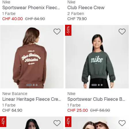
Nike
Nike
Sportswear Phoenix Fleece Oversized Crew
Club Fleece Crew
1 Farbe
2 Farben
Preis
Originalpreis
Preis
CHF 40.00
CHF 84.90
CHF 79.90
-56%
New Balance
Nike
Linear Heritage Fleece Crew
Sportswear Club Fleece Boxy Crew Graphics Star
1 Farbe
1 Farbe
Preis
Preis
Originalpreis
CHF 64.90
CHF 25.00
CHF 56.90
-42%
-42%