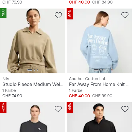
Preis
Preis
Originalpreis
CHF 79.90
CHF 40.00
CHF 84.90
NEU
-60%
Nike
Another Cotton Lab
Studio Fleece Medium Weight Oversized Crop Polo
Far Away From Home Knit Sweater
1 Farbe
1 Farbe
Preis
Preis
Originalpreis
CHF 74.90
CHF 40.00
CHF 99.90
-28%
-44%