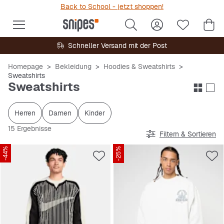
Back to School - jetzt shoppen!
Schneller Versand mit der Post
Homepage
Bekleidung
Hoodies & Sweatshirts
Sweatshirts
Sweatshirts
Herren
Damen
Kinder
15 Ergebnisse
Filtern & Sortieren
-44%
-25%