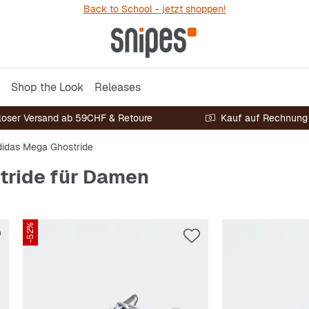
Back to School - jetzt shoppen!
Shop the Look
Releases
loser Versand ab 59CHF & Retoure
Kauf auf Rechnung
didas Mega Ghostride
tride für Damen
-52%