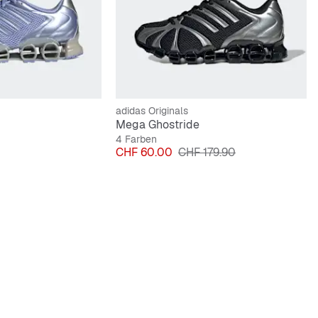
adidas Originals
Mega Ghostride
4 Farben
Preis
Originalpreis
CHF 60.00
CHF 179.90