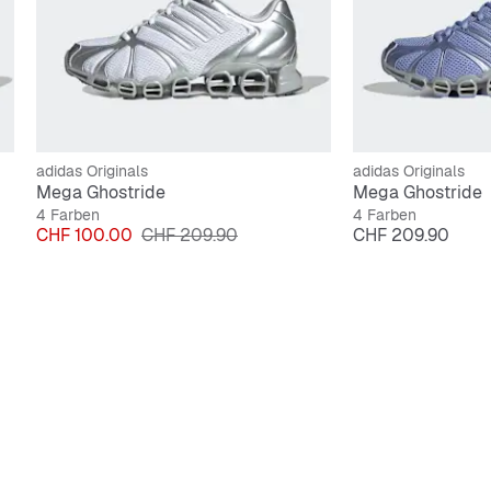
adidas Originals
adidas Originals
Mega Ghostride
Mega Ghostride
4 Farben
4 Farben
Preis
Originalpreis
Preis
CHF 100.00
CHF 209.90
CHF 209.90