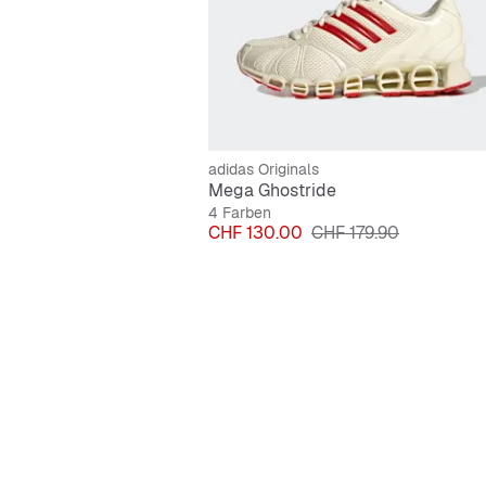
adidas Originals
Mega Ghostride
4 Farben
Preis
Originalpreis
CHF 130.00
CHF 179.90