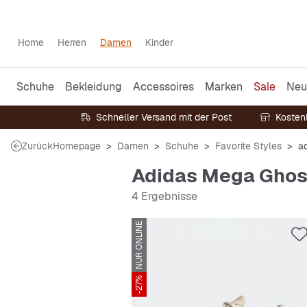
Home
Herren
Damen
Kinder
Schuhe
Bekleidung
Accessoires
Marken
Sale
Neu
Schneller Versand mit der Post
Kosten
Zurück
Homepage
Damen
Schuhe
Favorite Styles
a
Adidas Mega Ghos
4 Ergebnisse
NUR ONLINE
-27%