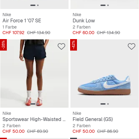
Nike
Nike
Air Force 1 '07 SE
Dunk Low
1 Farbe
2 Farben
Preis
Originalpreis
Preis
Originalpreis
CHF 107.92
CHF 134.90
CHF 60.00
CHF 134.90
-28%
-42%
Nike
Nike
Sportswear High-Waisted 2" Shorts
Field General (GS)
2 Farben
2 Farben
Preis
Originalpreis
Preis
Originalpreis
CHF 50.00
CHF 69.90
CHF 50.00
CHF 86.90