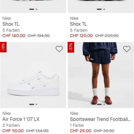
Nike
Nike
Shox TL
Shox TL
5 Farben
5 Farben
Preis
Originalpreis
Preis
Originalpreis
CHF 140.00
CHF 194.90
CHF 120.00
CHF 209.90
-18%
-37%
Nike
Nike
Air Force 1 '07 LX
Sportswear Trend Football Fleece Shorts
2 Farben
1 Farbe
Preis
Originalpreis
Preis
Originalpreis
CHF 110.00
CHF 134.90
CHF 25.00
CHF 39.90