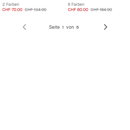
2 Farben
6 Farben
Preis
Originalpreis
Preis
Originalpreis
CHF 70.00
CHF 134.90
CHF 60.00
CHF 184.90
Seite
von
1
6