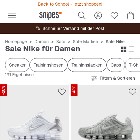
Back to School - jetzt shoppen!
Schneller Versand mit der Post
Homepage
Damen
Sale
Sale Marken
Sale Nike
Sale Nike für Damen
Sneaker
Trainingshosen
Trainingsjacken
Caps
T-Shi
131 Ergebnisse
Filtern & Sortieren
-28%
-42%