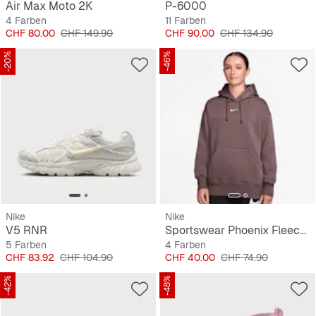
Air Max Moto 2K
P-6000
4 Farben
11 Farben
Preis
Originalpreis
Preis
Originalpreis
CHF 80.00
CHF 149.90
CHF 90.00
CHF 134.90
-20%
-46%
Nike
Nike
V5 RNR
Sportswear Phoenix Fleece Oversized Hoodie
5 Farben
4 Farben
Preis
Originalpreis
Preis
Originalpreis
CHF 83.92
CHF 104.90
CHF 40.00
CHF 74.90
-42%
-48%