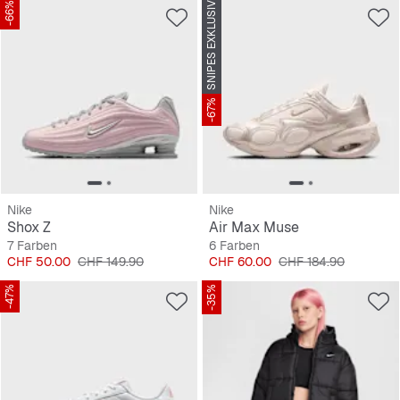
-66%
SNIPES EXKLUSIV
-67%
Nike
Nike
Shox Z
Air Max Muse
7 Farben
6 Farben
Preis
Originalpreis
Preis
Originalpreis
CHF 50.00
CHF 149.90
CHF 60.00
CHF 184.90
-47%
-35%