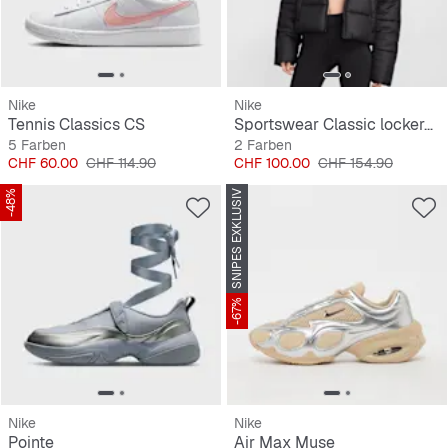
Nike
Nike
Tennis Classics CS
Sportswear Classic lockere Puffer Therma-FIT Jacke
5 Farben
2 Farben
Preis
Originalpreis
Preis
Originalpreis
CHF 60.00
CHF 114.90
CHF 100.00
CHF 154.90
-48%
SNIPES EXKLUSIV
-67%
Nike
Nike
Pointe
Air Max Muse