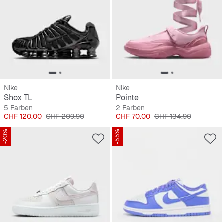
Nike
Nike
Shox TL
Pointe
5 Farben
2 Farben
Preis
Originalpreis
Preis
Originalpreis
CHF 120.00
CHF 209.90
CHF 70.00
CHF 134.90
-20%
-55%