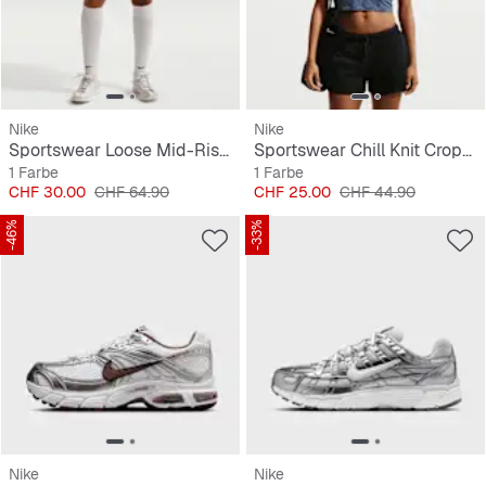
Nike
Nike
Sportswear Loose Mid-Rise 3" Fleece Shorts
Sportswear Chill Knit Cropped T-Shirt
1 Farbe
1 Farbe
Preis
Originalpreis
Preis
Originalpreis
CHF 30.00
CHF 64.90
CHF 25.00
CHF 44.90
-46%
-33%
Nike
Nike