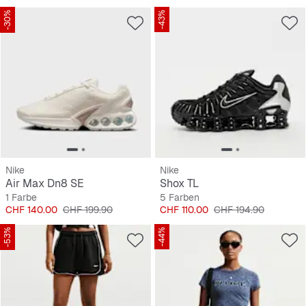
-30%
-43%
Nike
Nike
Air Max Dn8 SE
Shox TL
1 Farbe
5 Farben
Preis
Originalpreis
Preis
Originalpreis
CHF 140.00
CHF 199.90
CHF 110.00
CHF 194.90
-53%
-44%