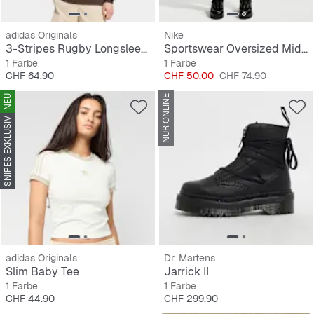
adidas Originals
Nike
3-Stripes Rugby Longsleeve Polo
Sportswear Oversized Mid-Rise French Terry Bermuda Shorts
1 Farbe
1 Farbe
Preis
Preis
Originalpreis
CHF 64.90
CHF 50.00
CHF 74.90
NEU
NUR ONLINE
SNIPES EXKLUSIV
adidas Originals
Dr. Martens
Slim Baby Tee
Jarrick II
1 Farbe
1 Farbe
Preis
Preis
CHF 44.90
CHF 299.90