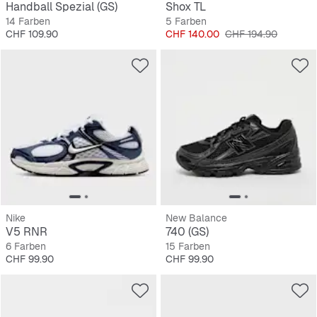
Handball Spezial (GS)
Shox TL
14 Farben
5 Farben
Preis
Preis
Originalpreis
CHF 109.90
CHF 140.00
CHF 194.90
Nike
New Balance
V5 RNR
740 (GS)
6 Farben
15 Farben
Preis
Preis
CHF 99.90
CHF 99.90