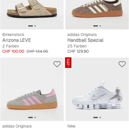
Birkenstock
adidas Originals
Arizona LEVE
Handball Spezial
2 Farben
25 Farben
Preis
Originalpreis
Preis
CHF 100.00
CHF 134.90
CHF 129.90
-28%
adidas Originals
Nike