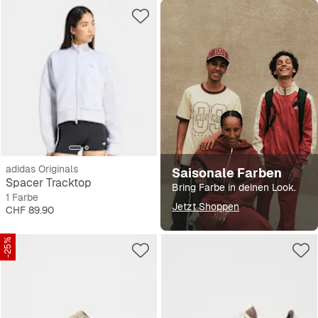
adidas Originals
Saisonale Farben
Spacer Tracktop
Bring Farbe in deinen Look.
1 Farbe
Jetzt Shoppen
Preis
CHF 89.90
-25%