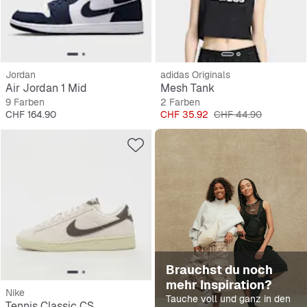
Jordan
adidas Originals
Air Jordan 1 Mid
Mesh Tank
9 Farben
2 Farben
Preis
Preis
Originalpreis
CHF 164.90
CHF 35.92
CHF 44.90
Brauchst du noch
mehr Inspiration?
Nike
Tauche voll und ganz in den
Tennis Classic CS