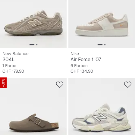
New Balance
Nike
204L
Air Force 1 '07
1 Farbe
6 Farben
Preis
Preis
CHF 179.90
CHF 134.90
-31%