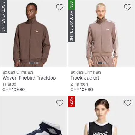
SNIPES EXKLUSIV
NEU
SNIPES EXKLUSIV
adidas Originals
adidas Originals
Woven Firebird Tracktop
Track Jacket
1 Farbe
2 Farben
Preis
Preis
CHF 109.90
CHF 109.90
-20%