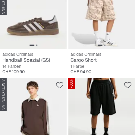
adidas Originals
adidas Originals
Handball Spezial (GS)
Cargo Short
14 Farben
1 Farbe
Preis
Preis
CHF 109.90
CHF 94.90
SNIPES EXKLUSIV
-33%