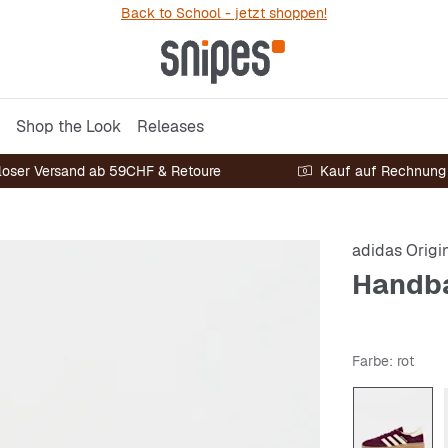
Back to School - jetzt shoppen!
Shop the Look
Releases
loser Versand ab 59CHF & Retoure
Kauf auf Rechnung
adidas Origi
Handba
Farbe
: rot