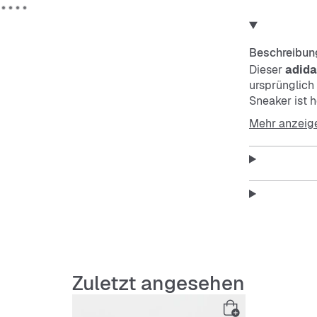
Beschreibun
Dieser
adida
ursprünglich
Sneaker ist 
hochwertigem
Mehr anzeig
Außensohle a
einen sportl
Gold-Metalli
Wurzeln des 
vielseitiger 
Features:
Regulä
Schnür
Zuletzt angesehen
Textilfu