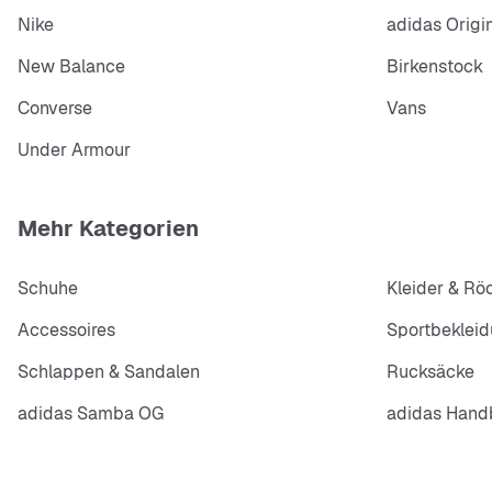
Nike
adidas Origi
New Balance
Birkenstock
Converse
Vans
Under Armour
Mehr Kategorien
Schuhe
Kleider & Rö
Accessoires
Sportbeklei
Schlappen & Sandalen
Rucksäcke
adidas Samba OG
adidas Handb