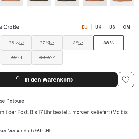
e Größe
EU
UK
US
CM
36 ⅔
37 ⅓
38
38 ⅔
40
40 ⅔
In den Warenkorb
se Retoure
it der Post. Bis 17 Uhr bestellt, morgen geliefert (Mo bis
ser Versand ab 59 CHF