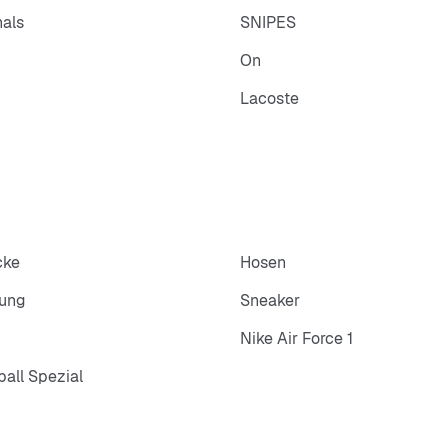
nals
SNIPES
On
Lacoste
cke
Hosen
dung
Sneaker
Nike Air Force 1
all Spezial