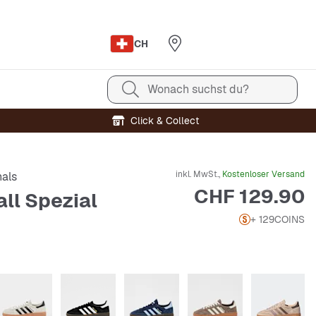
CH
Wonach suchst du?
Click & Collect
inkl. MwSt.,
Kostenloser Versand
nals
Preis
CHF 129.90
ll Spezial
+ 129
COINS