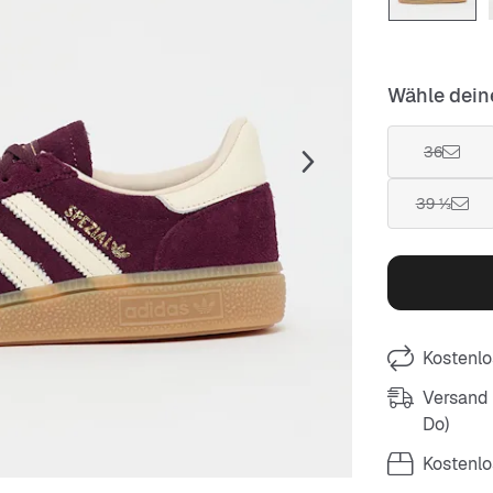
Wähle dein
36
39 ⅓
Kostenlo
Versand m
Do)
Kostenlo