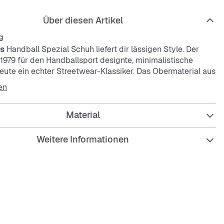
Über diesen Artikel
g
s
Handball Spezial Schuh liefert dir lässigen Style. Der
 1979 für den Handballsport designte, minimalistische
heute ein echter Streetwear-Klassiker. Das Obermaterial aus
 Wildleder mit Details aus weichem Leder und die
en
us Naturgummi verpassen der legendären Silhouette
ich-eleganten Look. Dezente Details wie das Branding in
Material
c an der Seite sind eine Hommage an die sportlichen
Designs. Kombiniert mit Jeans oder Kleid entsteht ein
Look, der Nostalgie pur versprüht.
Weitere Informationen
re Passform
senkel
tter