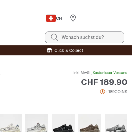
CH
Wonach suchst du?
Click & Collect
inkl. MwSt.,
Kostenloser Versand
e
Preis
CHF 189.90
+ 189
COINS