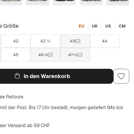
e Größe
EU
UK
US
CM
42
42 ½
43
44
45
46 ½
47 ½
In den Warenkorb
se Retoure
it der Post. Bis 17 Uhr bestellt, morgen geliefert (Mo bis
ser Versand ab 59 CHF