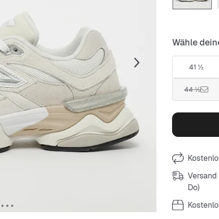
Wähle dein
41 ½
44 ½
Kostenlo
Versand m
Do)
Kostenlo