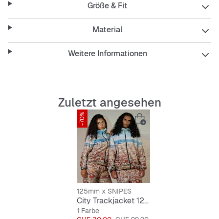
Größe & Fit
Brust.
Material
Features
:
Weitere Informationen
125mm x SNIPES
Loose Fit
Alloverprint
seitliche Taschen
Zuletzt angesehen
elastische Bündchen
große Kapuze
-70%
125mm x SNIPES
City Trackjacket 125mm x SNIPES
1 Farbe