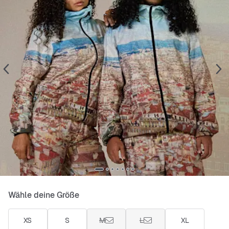
Wähle deine Größe
XS
S
M
L
XL