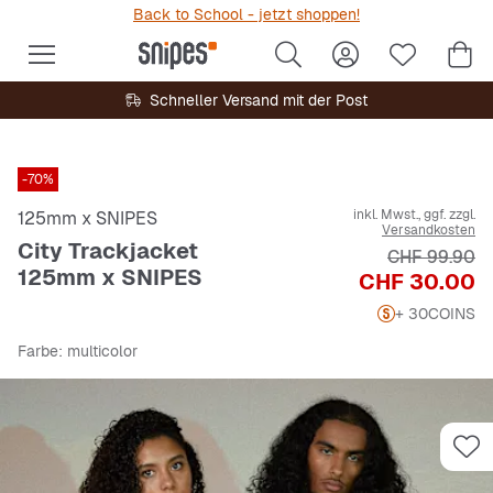
Back to School - jetzt shoppen!
Schneller Versand mit der Post
-70%
inkl. Mwst., ggf. zzgl.
125mm x SNIPES
Versandkosten
City Trackjacket
Originalpreis
CHF 99.90
125mm x SNIPES
Preis
CHF 30.00
+ 30
COINS
Farbe
: multicolor