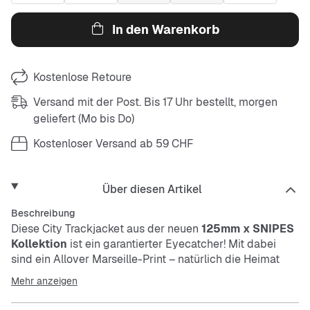
In den Warenkorb
Kostenlose Retoure
Versand mit der Post. Bis 17 Uhr bestellt, morgen
geliefert (Mo bis Do)
Kostenloser Versand ab 59 CHF
Über diesen Artikel
Beschreibung
Diese City Trackjacket aus der neuen
125mm x SNIPES
Kollektion
ist ein garantierter Eyecatcher! Mit dabei
sind ein Allover Marseille-Print – natürlich die Heimat
von Escalope und seiner Brand 125mm –, eine große
Mehr anzeigen
Kapuze, seitliche Taschen, elastische Bündchen an der
Hüfte und an den Ärmeln sowie ein 125mm Logo auf der