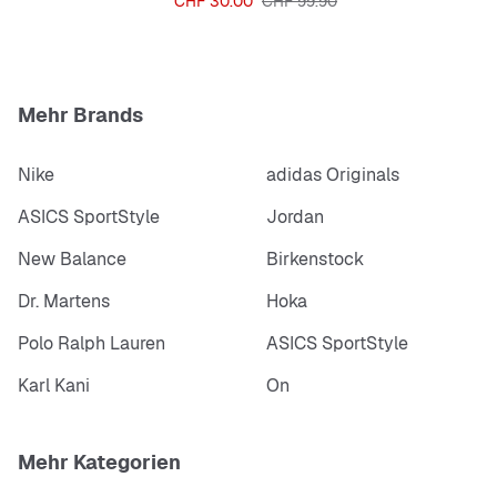
Preis
Originalpreis
CHF 30.00
CHF 99.90
Mehr Brands
Nike
adidas Originals
ASICS SportStyle
Jordan
New Balance
Birkenstock
Dr. Martens
Hoka
Polo Ralph Lauren
ASICS SportStyle
Karl Kani
On
Mehr Kategorien