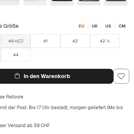
e Größe
EU
UK
US
CM
40 ½
41
42
42 ½
44
In den Warenkorb
se Retoure
it der Post. Bis 17 Uhr bestellt, morgen geliefert (Mo bis
ser Versand ab 59 CHF