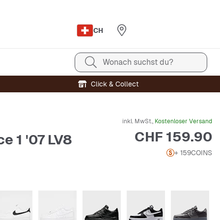
CH
Wonach suchst du?
Click & Collect
inkl. MwSt.,
Kostenloser Versand
Preis
CHF 159.90
ce 1 '07 LV8
+ 159
COINS