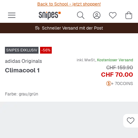
Back to School - jetzt shoppen!
Schneller Versand mit der Post
SNIPES EXKLUSIV
-56%
inkl. MwSt.,
Kostenloser Versand
adidas Originals
Originalpreis
CHF 159.90
Climacool 1
Preis
CHF 70.00
+ 70
COINS
Farbe
: grau/grün