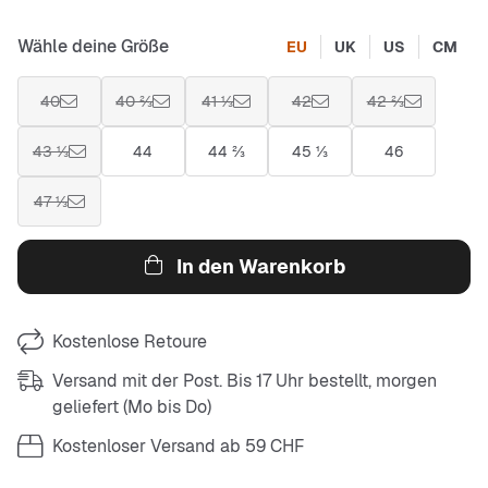
Wähle deine Größe
EU
UK
US
CM
40
40 ⅔
41 ⅓
42
42 ⅔
43 ⅓
44
44 ⅔
45 ⅓
46
47 ⅓
In den Warenkorb
Kostenlose Retoure
Versand mit der Post. Bis 17 Uhr bestellt, morgen
geliefert (Mo bis Do)
Kostenloser Versand ab 59 CHF