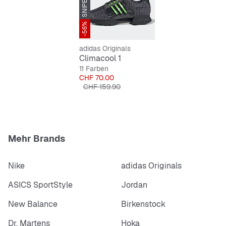
Reguläre Passform
Schnürsenkel
Obermaterial aus Textil
-56%
CLIMACOOL
adidas Originals
Textilfutter
Climacool 1
11 Farben
Preis
CHF 70.00
Originalpreis
CHF 159.90
Mehr Brands
Nike
adidas Originals
ASICS SportStyle
Jordan
New Balance
Birkenstock
Dr. Martens
Hoka