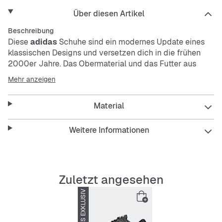
Über diesen Artikel
Beschreibung
Diese
adidas
Schuhe sind ein modernes Update eines
klassischen Designs und versetzen dich in die frühen
2000er Jahre. Das Obermaterial und das Futter aus
Textil sorgen für ein leichtes Tragegefühl bei jedem
Mehr anzeigen
Schritt, während die Laufsohle aus Synthetik und Gummi
für dauerhafte Traktion sorgt. Mit ihrer schlanken,
Material
flachen Form kombinieren diese Schuhe Retro-Elemente
mit modernem Stil. CLIMACOOL leitet Feuchtigkeit von
der Haut ab und sorgt für ein kühles und trockenes
Weitere Informationen
Tragegefühl – keine Ablenkung, nur
Performance.CLIMACOOL Materialien ermöglichen ein
schnelles und effizientes Feuchtigkeitsmanagement.
Dank schnell trocknender Fasern fühlst du dich
Zuletzt angesehen
angenehm frisch.
SNIPES EXKLUSIV
Features: