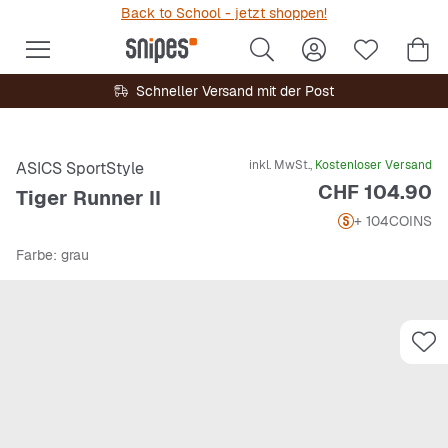
Back to School - jetzt shoppen!
Schneller Versand mit der Post
inkl. MwSt.,
Kostenloser Versand
ASICS SportStyle
Preis
CHF 104.90
Tiger Runner II
+ 104
COINS
Farbe
: grau