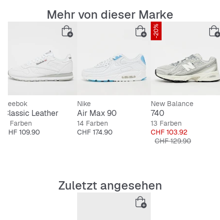
Mehr von dieser Marke
-20%
Reebok
Nike
New Balance
Classic Leather
Air Max 90
740
2 Farben
14 Farben
13 Farben
Preis
Preis
Preis
CHF 109.90
CHF 174.90
CHF 103.92
Originalpreis
CHF 129.90
Zuletzt angesehen