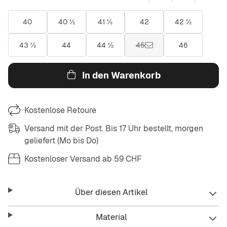
40
40 ½
41 ½
42
42 ½
43 ½
44
44 ½
45
46
In den Warenkorb
Kostenlose Retoure
Versand mit der Post. Bis 17 Uhr bestellt, morgen
geliefert (Mo bis Do)
Kostenloser Versand ab 59 CHF
Über diesen Artikel
Material