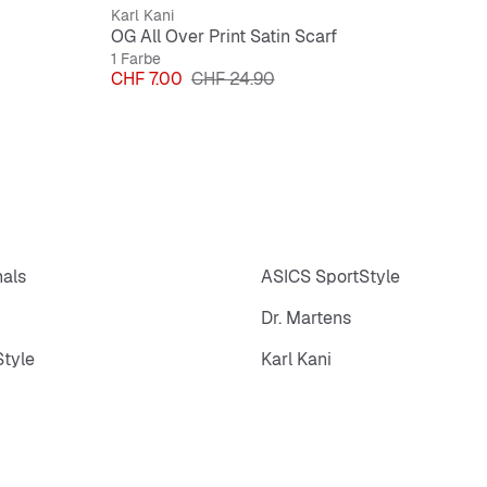
Karl Kani
OG All Over Print Satin Scarf
1 Farbe
Preis
Originalpreis
CHF 7.00
CHF 24.90
nals
ASICS SportStyle
Dr. Martens
tyle
Karl Kani