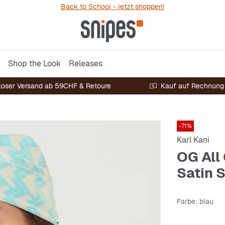
Back to School - jetzt shoppen!
Shop the Look
Releases
loser Versand ab 59CHF & Retoure
Kauf auf Rechnung
-71%
Karl Kani
OG All 
Satin 
Farbe
: blau