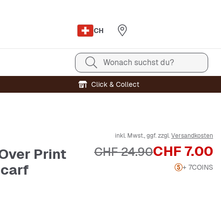
CH
Wonach suchst du?
Click & Collect
inkl. Mwst., ggf. zzgl.
Versandkosten
Preis
CHF 7.00
Originalpreis
CHF 24.90
Over Print
Scarf
+ 7
COINS