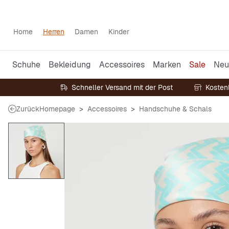
Home
Herren
Damen
Kinder
Schuhe
Bekleidung
Accessoires
Marken
Sale
Neu
Schneller Versand mit der Post
Kosten
Zurück
Homepage
Accessoires
Handschuhe & Schals