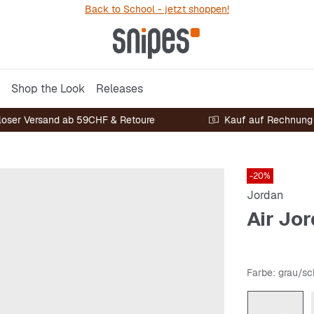
Back to School - jetzt shoppen!
Shop the Look
Releases
loser Versand ab 59CHF & Retoure
Kauf auf Rechnung
-20%
Jordan
Air Jo
Farbe
: grau/s