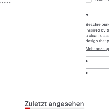
Beschreibun
Inspired by t
a clean, clas
design that p
be on point.
Mehr anzeig
Nike Air tec
Perforations 
Zuletzt angesehen