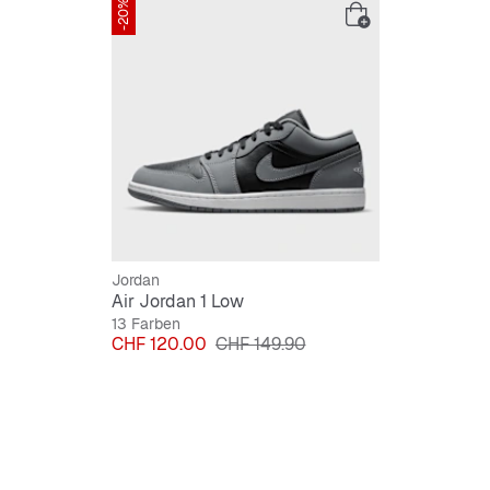
-20%
Jordan
Air Jordan 1 Low
13 Farben
Preis
Originalpreis
CHF 120.00
CHF 149.90