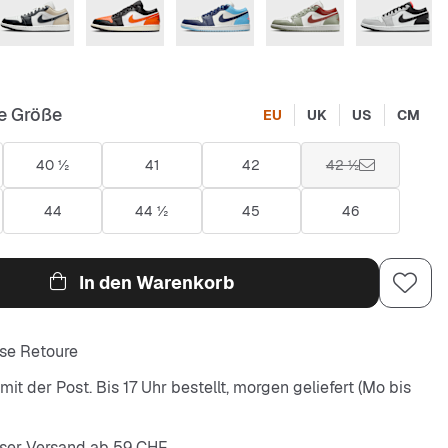
e Größe
EU
UK
US
CM
40 ½
41
42
42 ½
44
44 ½
45
46
In den Warenkorb
se Retoure
it der Post. Bis 17 Uhr bestellt, morgen geliefert (Mo bis
ser Versand ab 59 CHF