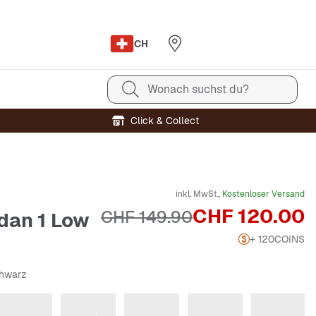
CH
Wonach suchst du?
Click & Collect
inkl. MwSt.,
Kostenloser Versand
Preis
CHF 120.00
Originalpreis
CHF 149.90
rdan 1 Low
+ 120
COINS
chwarz