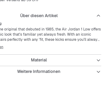
Über diesen Artikel
g
he original that debuted in 1985, the Air Jordan 1 Low offers
sic look that's familiar yet always fresh. With an iconic
airs perfectly with any 'fit, these kicks ensure you'll always
en
hnology absorbs impact for cushioning with every step.
Material
on the sides add breathability.
Weitere Informationen