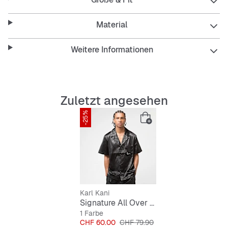
Features:
Material
Weitere Informationen
Marke: Karl Kani
Farbe: Schwarz
Passform: Oversized Fit für lockeren Sitz
Zuletzt angesehen
-25%
Kragen: Klassischer Hemdkragen
Material: Strapazierfähig und langlebig
Passformhinweis:
Karl Kani
Signature All Over Print Resort Shirt
1 Farbe
Preis
Originalpreis
CHF 60.00
CHF 79.90