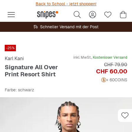
Back to School - jetzt shoppen!
Schneller Versand mit der Post
-25%
inkl. MwSt.,
Kostenloser Versand
Karl Kani
Originalpreis
CHF 79.90
Signature All Over
Preis
CHF 60.00
Print Resort Shirt
+ 60
COINS
Farbe
: schwarz