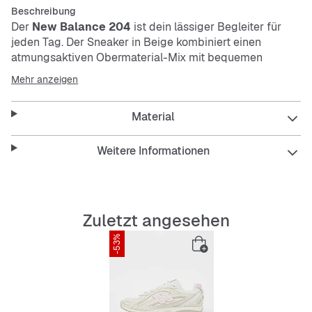
Beschreibung
Der
New Balance 204
ist dein lässiger Begleiter für
jeden Tag. Der Sneaker in Beige kombiniert einen
atmungsaktiven Obermaterial-Mix mit bequemen
Polsterungen. Die flexible, abriebfeste und rutschfeste
Mehr anzeigen
Sohle sorgt für sicheren Halt, während das klassische
Schnürsystem perfekten Sitz garantiert.
Material
Features:
Weitere Informationen
Atmungsaktives Obermaterial
Zuletzt angesehen
-53%
Bequeme Polsterung für Komfort
Flexible und abriebfeste Außensohle
Rutschfest für sicheren Halt