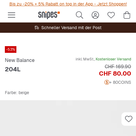
Bis zu -20% + 5% Rabatt on top in der App - Jetzt Shoppen!
Schneller Versand mit der Post
-53%
inkl. MwSt.,
Kostenloser Versand
New Balance
Originalpreis
CHF 169.90
204L
Preis
CHF 80.00
+ 80
COINS
Farbe
: beige