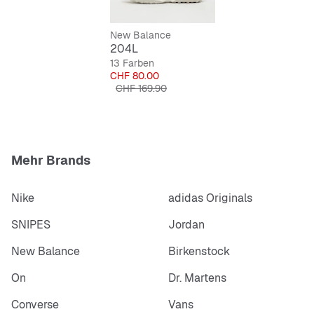
Klassischer Schnürverschluss
New Balance
204L
13 Farben
Preis
CHF 80.00
Originalpreis
CHF 169.90
Mehr Brands
Nike
adidas Originals
SNIPES
Jordan
New Balance
Birkenstock
On
Dr. Martens
Converse
Vans