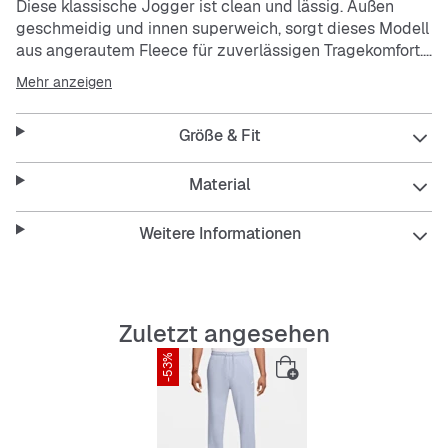
Diese klassische Jogger ist clean und lässig. Außen
geschmeidig und innen superweich, sorgt dieses Modell
aus angerautem Fleece für zuverlässigen Tragekomfort.
Mehr anzeigen
Die Standardpassform bietet ein relaxtes Tragegefühl an
Gesäß und Oberschenkeln. Die leicht schmal
Größe & Fit
zulaufenden Beine sind mit gerippten, ca. 7,5 cm langen
Bündchen versehen.
Ein elastischer Bund und der runde, äußere Kordelzug
Material
sorgen für eine bequeme, individuelle Passform an der
Taille.
Weitere Informationen
Die Leistentasche mit Druckknopfverschluss auf der
Hinterseite und die Taschen für die Hände eignen sich
zur Aufbewahrung der meisten Smartphones.
Zuletzt angesehen
-53%