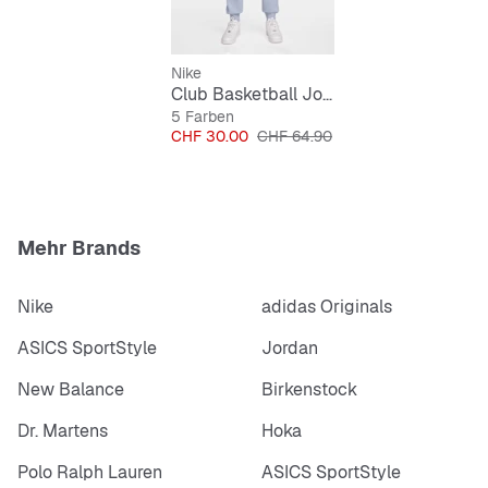
Nike
Club Basketball Jogger
5 Farben
Preis
Originalpreis
CHF 30.00
CHF 64.90
Mehr Brands
Nike
adidas Originals
ASICS SportStyle
Jordan
New Balance
Birkenstock
Dr. Martens
Hoka
Polo Ralph Lauren
ASICS SportStyle