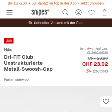
Bis zu -20% + 5% Rabatt on top in der App - Jetzt Shoppen!
Schneller Versand mit der Post
-20%
inkl. Mwst., ggf. zzgl.
Nike
Versandkosten
Dri-FIT Club
Originalpreis
CHF 29.90
Unstrukturierte
Preis
CHF 23.92
Metall-Swoosh-Cap
+ 23
COINS
Farbe
: schwarz