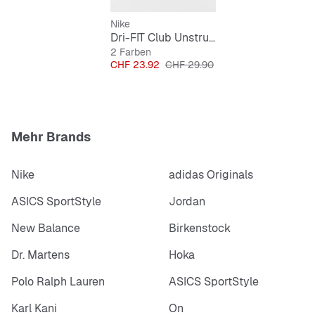
Nike
Dri-FIT Club Unstrukturierte Metall-Swoosh-Cap
2 Farben
Preis
Originalpreis
CHF 23.92
CHF 29.90
Mehr Brands
Nike
adidas Originals
ASICS SportStyle
Jordan
New Balance
Birkenstock
Dr. Martens
Hoka
Polo Ralph Lauren
ASICS SportStyle
Karl Kani
On