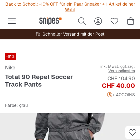
Back to School: -10% OFF für ein Paar Sneaker + 1 Artikel deiner
Wahl
Schneller Versand mit der Post
-61%
inkl. Mwst., ggf. zzgl.
Nike
Versandkosten
Total 90 Repel Soccer
Originalpreis
CHF 104.90
Track Pants
Preis
CHF 40.00
+ 40
COINS
Farbe
: grau