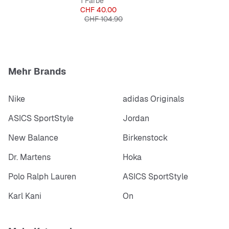
1 Farbe
Preis
CHF 40.00
Originalpreis
CHF 104.90
Mehr Brands
Nike
adidas Originals
ASICS SportStyle
Jordan
New Balance
Birkenstock
Dr. Martens
Hoka
Polo Ralph Lauren
ASICS SportStyle
Karl Kani
On