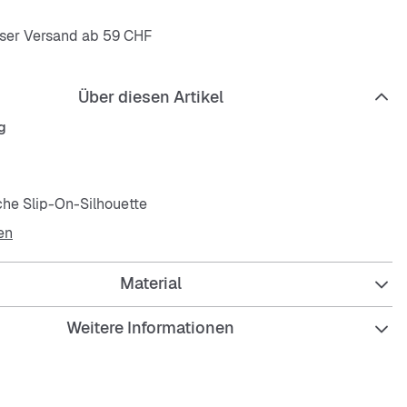
ser Versand ab 59 CHF
Über diesen Artikel
g
che Slip-On-Silhouette
en
ische Flechtverzierung am Kragen
Material
zes Veloursleder-Upper
des Lammfellfutter
Weitere Informationen
saktive Einlegesohle aus UGGplush™
 Profillaufsohle