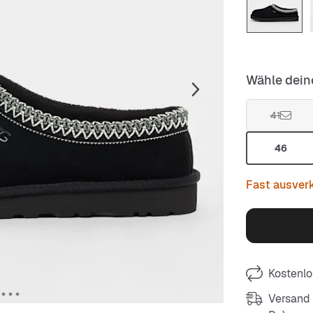
Wähle dein
41
46
Fast ausver
Kostenlo
Versand m