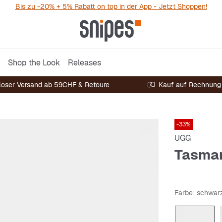
Bis zu -20% + 5% Rabatt on top in der App - Jetzt Shoppen!
Shop the Look
Releases
loser Versand ab 59CHF & Retoure
Kauf auf Rechnung
-33%
UGG
Tasma
Farbe
: schwar