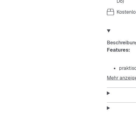
Do)
Kostenlo
Beschreibun
Features:
praktis
Mehr anzeig
tasman
schwar
wärmen
atmung
griffige