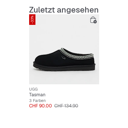
Zuletzt angesehen
Dämpfu
-33%
Laufso
Obermat
Innenmat
UGG
Tasman
3 Farben
Preis
Originalpreis
CHF 90.00
CHF 134.90