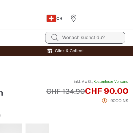
CH
Wonach suchst du?
Click & Collect
inkl. MwSt.,
Kostenloser Versand
Preis
CHF 90.00
Originalpreis
CHF 134.90
n
+ 90
COINS
z