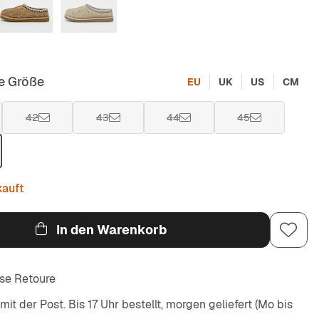
e Größe
EU
UK
US
CM
42
43
44
45
kauft
In den Warenkorb
se Retoure
it der Post. Bis 17 Uhr bestellt, morgen geliefert (Mo bis