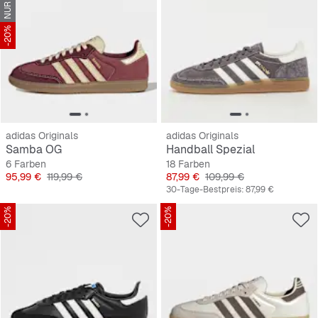
-20%
adidas Originals
adidas Originals
Samba OG
Handball Spezial
6 Farben
18 Farben
Preis
Originalpreis
Preis
Originalpreis
95,99 €
119,99 €
87,99 €
109,99 €
30-Tage-Bestpreis:
87,99 €
-20%
-20%