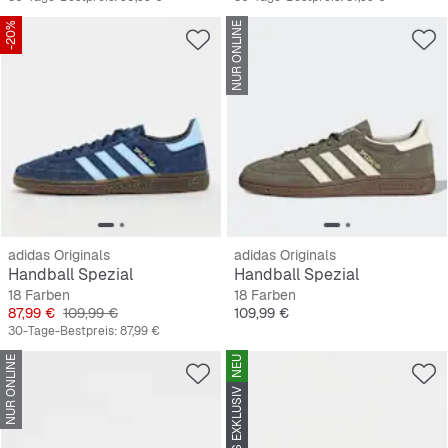
-20%
NUR ONLINE
adidas Originals
adidas Originals
Handball Spezial
Handball Spezial
18 Farben
18 Farben
Preis
Originalpreis
Preis
87,99 €
109,99 €
109,99 €
30-Tage-Bestpreis:
87,99 €
NUR ONLINE
NEU
SNIPES EXKLUSIV