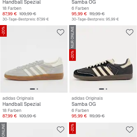
Handball Spezial
Samba OG
18 Farben
6 Farben
Preis
Originalpreis
Preis
Originalpreis
87,99 €
109,99 €
95,99 €
119,99 €
30-Tage-Bestpreis:
87,99 €
30-Tage-Bestpreis:
95,99 €
-20%
NUR ONLINE
-20%
adidas Originals
adidas Originals
Handball Spezial
Samba OG
18 Farben
6 Farben
Preis
Originalpreis
Preis
Originalpreis
87,99 €
109,99 €
95,99 €
119,99 €
NUR ONLINE
-20%