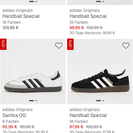
adidas Originals
adidas Originals
Handball Spezial
Handball Spezial
18 Farben
18 Farben
Preis
Preis
Originalpreis
109,99 €
98,99 €
109,99 €
30-Tage-Bestpreis:
98,99 €
-20%
-20%
adidas Originals
adidas Originals
Samba OG
Handball Spezial
6 Farben
18 Farben
Preis
Originalpreis
Preis
Originalpreis
95,99 €
119,99 €
87,99 €
109,99 €
30-Tage-Bestpreis:
95,99 €
30-Tage-Bestpreis:
87,99 €