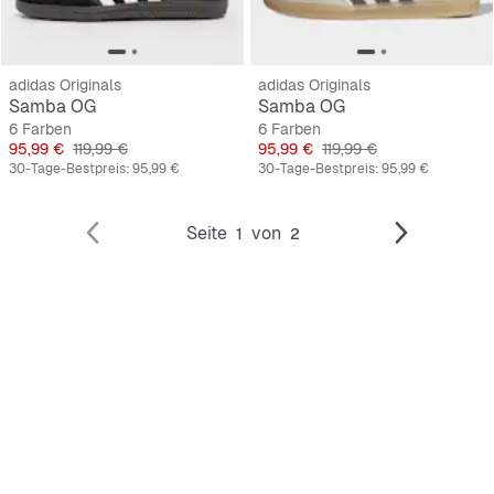
adidas Originals
adidas Originals
Samba OG
Samba OG
6 Farben
6 Farben
Preis
Originalpreis
Preis
Originalpreis
95,99 €
119,99 €
95,99 €
119,99 €
30-Tage-Bestpreis:
95,99 €
30-Tage-Bestpreis:
95,99 €
Seite
von
1
2