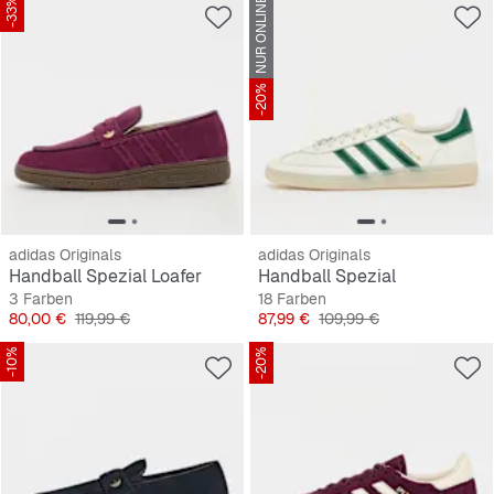
-33%
NUR ONLINE
-20%
adidas Originals
adidas Originals
Handball Spezial Loafer
Handball Spezial
3 Farben
18 Farben
Preis
Originalpreis
Preis
Originalpreis
80,00 €
119,99 €
87,99 €
109,99 €
-10%
-20%