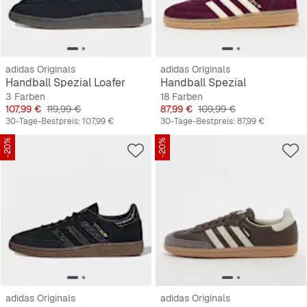
adidas Originals
adidas Originals
Handball Spezial Loafer
Handball Spezial
3 Farben
18 Farben
Preis
Originalpreis
Preis
Originalpreis
107,99 €
119,99 €
87,99 €
109,99 €
30-Tage-Bestpreis:
107,99 €
30-Tage-Bestpreis:
87,99 €
-20%
-20%
adidas Originals
adidas Originals