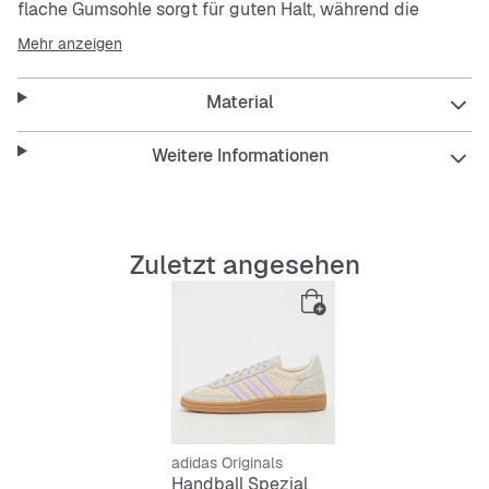
flache Gumsohle sorgt für guten Halt, während die
pastellfarbenen Details deinem Outfit einen entspannten
Mehr anzeigen
Look verleihen. Perfekt für den Alltag und easy zu
pflegen.
Material
Features:
Weitere Informationen
Low-Cut Design für Bewegungsfreiheit
Zuletzt angesehen
Obermaterial-Mix für Strapazierfähigkeit
Pflegeleicht und langlebig
Schnürsenkel für sicheren Sitz
Multicolor mit soften Farbakzenten
adidas Originals
Handball Spezial