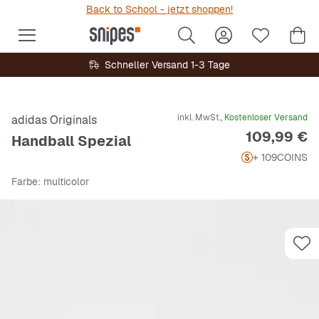
Back to School - jetzt shoppen!
Schneller Versand 1-3 Tage
inkl. MwSt.,
Kostenloser Versand
adidas Originals
Preis
109,99 €
Handball Spezial
+ 109
COINS
Farbe
: multicolor