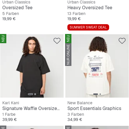
Urban Classics
Urban Classics
Oversized Tee
Heavy Oversized Tee
5 Farben
13 Farben
Preis
Preis
19,99 €
19,99 €
SUMMER SWEAT DEAL
NEU
NEU
NUR ONLINE
Karl Kani
New Balance
Signature Waffle Oversized T-Shirt
Sport Essentials Graphics
1 Farbe
3 Farben
Preis
Preis
39,99 €
34,99 €