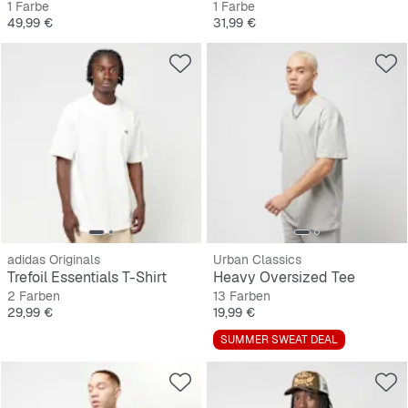
1 Farbe
1 Farbe
Preis
Preis
49,99 €
31,99 €
adidas Originals
Urban Classics
Trefoil Essentials T-Shirt
Heavy Oversized Tee
2 Farben
13 Farben
Preis
Preis
29,99 €
19,99 €
SUMMER SWEAT DEAL