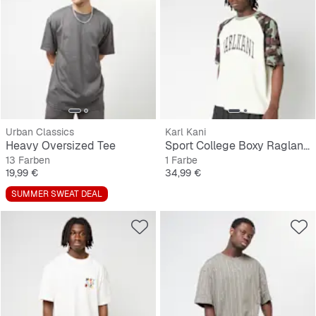
Urban Classics
Karl Kani
Heavy Oversized Tee
Sport College Boxy Raglan T-Shirt
13 Farben
1 Farbe
Preis
Preis
19,99 €
34,99 €
SUMMER SWEAT DEAL