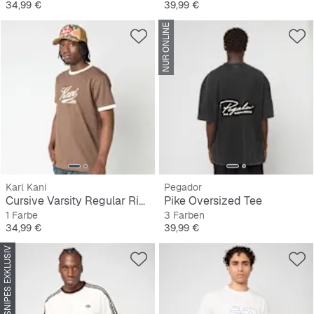
Preis
Preis
34,99 €
39,99 €
NUR ONLINE
Karl Kani
Pegador
Cursive Varsity Regular Ringer T-Shirt
Pike Oversized Tee
1 Farbe
3 Farben
Preis
Preis
34,99 €
39,99 €
SNIPES EXKLUSIV