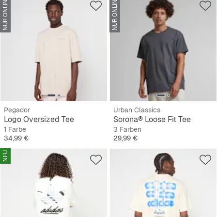
NUR ONLINE
NUR ONLINE
Pegador
Urban Classics
Logo Oversized Tee
Sorona® Loose Fit Tee
1 Farbe
3 Farben
Preis
Preis
34,99 €
29,99 €
NEU