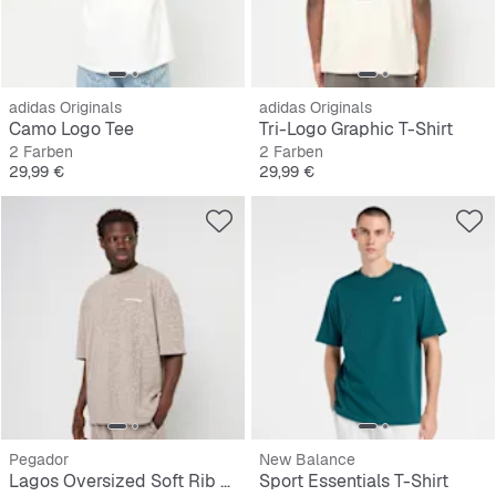
adidas Originals
adidas Originals
Camo Logo Tee
Tri-Logo Graphic T-Shirt
2 Farben
2 Farben
Preis
Preis
29,99 €
29,99 €
Pegador
New Balance
Lagos Oversized Soft Rib Tee
Sport Essentials T-Shirt