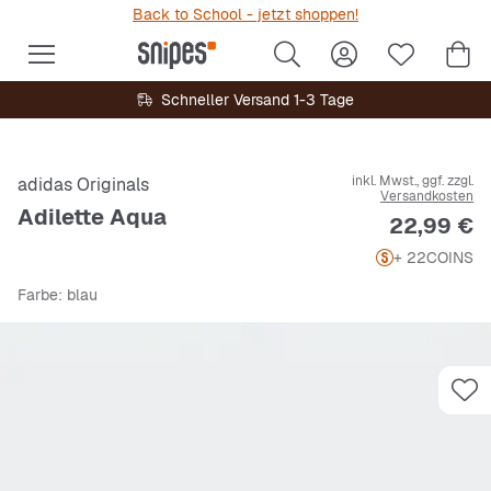
Back to School - jetzt shoppen!
Schneller Versand 1-3 Tage
inkl. Mwst., ggf. zzgl.
adidas Originals
Versandkosten
Adilette Aqua
Preis
22,99 €
+ 22
COINS
Farbe
: blau