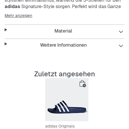
stylishen Minimalismus, während die 3-Streifen für den
adidas
Signature-Style sorgen. Perfekt wird das Ganze
durch die weiche Dämpfung, mit der es müde Füße nach
Mehr anzeigen
dem Workout superbequem haben.
Material
Features:
Slip-On-Design
Weitere Informationen
Einteiliger, vorgeformter EVA-Riemen
EVA-Außensohle
Weiches Cloudfoam Fußbett
Angenehm leichter Tragekomfort; schnell
Zuletzt angesehen
trocknendes Material
adidas Originals