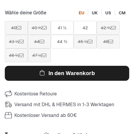
Wähle deine Größe
EU
UK
US
CM
40
40 ⅔
41 ⅓
42
42 ⅔
43 ⅓
44
44 ⅔
45 ⅓
46
46 ⅔
47 ⅓
In den Warenkorb
Kostenlose Retoure
Versand mit DHL & HERMES in 1-3 Werktagen
Kostenloser Versand ab 60€