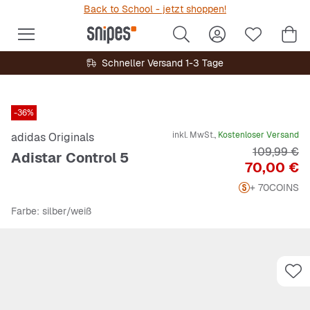
Back to School - jetzt shoppen!
Schneller Versand 1-3 Tage
-36%
inkl. MwSt.,
Kostenloser Versand
adidas Originals
Originalpre
109,99 €
Adistar Control 5
Preis
70,00 €
+ 70
COINS
Farbe
: silber/weiß