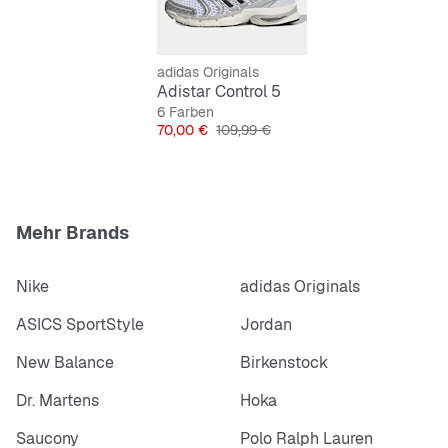
Lebensstil passt..
Features:
adidas Originals
Reguläre Passform
Adistar Control 5
Schnürsenkel
6 Farben
Preis
Originalpreis
70,00 €
109,99 €
Obermaterial aus Textil
Einlegesohle aus Textil
Gummiaußensohle
Mehr Brands
Nike
adidas Originals
ASICS SportStyle
Jordan
New Balance
Birkenstock
Dr. Martens
Hoka
Saucony
Polo Ralph Lauren