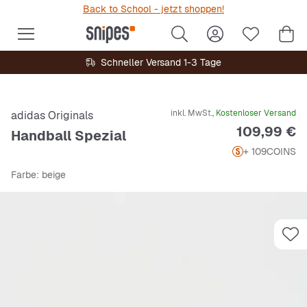
Back to School - jetzt shoppen!
Schneller Versand 1-3 Tage
inkl. MwSt.,
Kostenloser Versand
adidas Originals
Preis
109,99 €
Handball Spezial
+ 109
COINS
Farbe
: beige