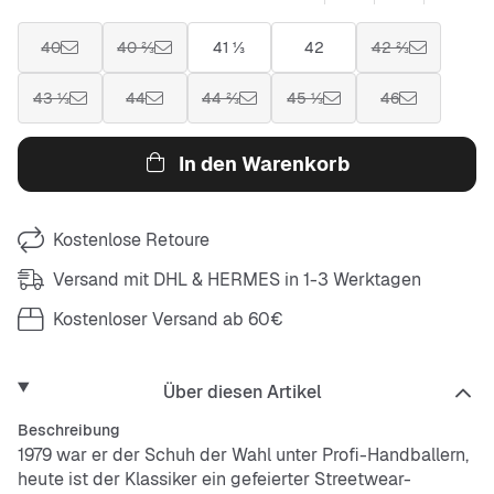
40
40 ⅔
41 ⅓
42
42 ⅔
43 ⅓
44
44 ⅔
45 ⅓
46
In den Warenkorb
Kostenlose Retoure
Versand mit DHL & HERMES in 1-3 Werktagen
Kostenloser Versand ab 60€
Über diesen Artikel
Beschreibung
1979 war er der Schuh der Wahl unter Profi-Handballern,
heute ist der Klassiker ein gefeierter Streetwear-