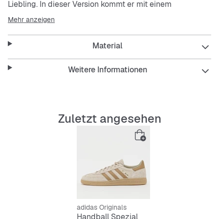
Liebling. In dieser Version kommt er mit einem
Obermaterial aus weichem Rindswildleder. Für den
Mehr anzeigen
echten Vintage-Vibe darf natürlich die weiche
Außensohle aus Naturgummi nicht fehlen.
Material
Features:
Weitere Informationen
Reguläre Passform
Schnürsenkel
Obermaterial aus Rindswildleder mit Synthetik-
Details
Zuletzt angesehen
Außensohle aus Naturgummi
OrthoLite® Einlegesohle für Komfort und optimale
Dämpfung
Weiches Tragegefühl
adidas Originals
Handball Spezial