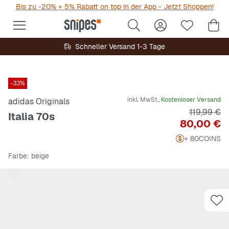
Bis zu -20% + 5% Rabatt on top in der App - Jetzt Shoppen!
Schneller Versand 1-3 Tage
-33%
inkl. MwSt.,
Kostenloser Versand
adidas Originals
Originalpr
119,99 €
Italia 70s
Preis
80,00 €
+ 80
COINS
Farbe
: beige