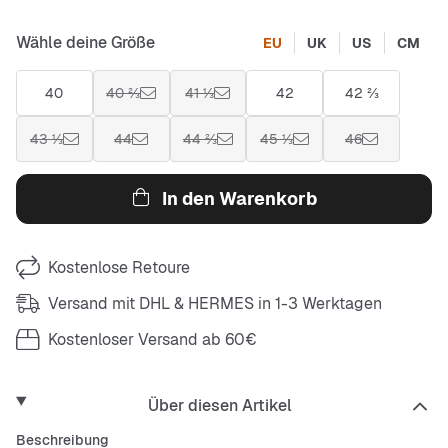
Wähle deine Größe
EU
UK
US
CM
40
40 ⅔
41 ⅓
42
42 ⅔
43 ⅓
44
44 ⅔
45 ⅓
46
In den Warenkorb
Kostenlose Retoure
Versand mit DHL & HERMES in 1-3 Werktagen
Kostenloser Versand ab 60€
Über diesen Artikel
Beschreibung