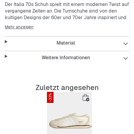
Der Italia 70s Schuh spielt mit einem modernen Twist auf
vergangene Zeiten an. Die Turnschuhe sind von den
kultigen Designs der 60er und 70er Jahre inspiriert und
verbinden Tradition mit modernem Style. Das
Mehr anzeigen
Obermaterial aus Leder und das Innenfutter aus Textil
sorgen dabei für Komfort und Strapazierfähigkeit. Die
Material
Gummiaußensohle sorgt für zuverlässige Traktion auf
Straßenbelägen. Das charakteristische Italia Branding
sorgt für eine gewisse Eleganz, während die
Weitere Informationen
Schnürleiste aus Wildleder, die Zehenpartie und die
Kreuzverzierung an der Ferse die Gesamtästhetik
veredeln. Ganz gleich, ob du die Stadt erkundest oder
mit Freunden abhängst, diese
adidas
Turnschuhe sind
Zuletzt angesehen
dein Go-to für Stil und Komfort.
-33%
Features:
Reguläre Passform
Schnürsenkel
Obermaterial aus Leder