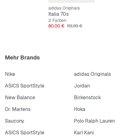
Textilfutter
Gummiaußensohle
adidas Originals
Schnürleiste aus Wildleder
Italia 70s
2 Farben
Preis
Originalpreis
80,00 €
119,99 €
Mehr Brands
Nike
adidas Originals
ASICS SportStyle
Jordan
New Balance
Birkenstock
Dr. Martens
Hoka
Saucony
Polo Ralph Lauren
ASICS SportStyle
Karl Kani