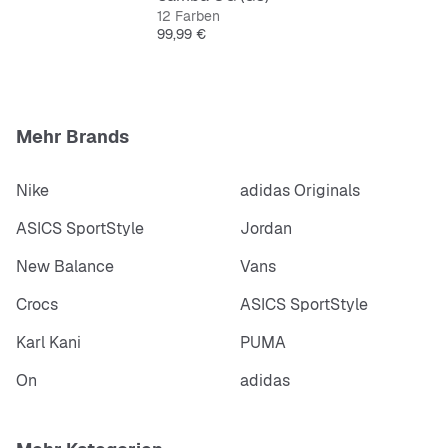
regulären Passform und dem Schnürverschluss bietet
12 Farben
dieser Schuh Komfort und Style für Schule, Spiel und
Preis
99,99 €
mehr.
Features:
Reguläre Passform
Mehr Brands
Schnürsenkel
Gummiaußensohle
Nike
adidas Originals
3-Streifen aus Leder mit SAMBA Schriftzug
Sweet Issie Print von Liberty London
ASICS SportStyle
Jordan
Liberty Branding auf der Einlegesohle
Originals Branding auf der Zunge
New Balance
Vans
Crocs
ASICS SportStyle
Karl Kani
PUMA
On
adidas