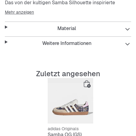
Das von der kultigen Samba Silhouette inspirierte
Modell für Kinder und Teens feiert Jahrzehnte kultureller
Mehr anzeigen
Einflüsse, von Fußballplätzen bis hin zu Skateparks.
Material
Jetzt wurde der Schuh in Zusammenarbeit mit Liberty
London neu aufgelegt und mit dem handgemalten
Sweet Issie Print versehen, einem Kaleidoskop aus
Weitere Informationen
Retro-Wirbeln und Blumengrafiken aus dem
umfassenden Archiv von Liberty.
Das Obermaterial aus Twill erweckt die aufwendigen
Zuletzt angesehen
Farben und Muster zum Leben und macht jeden Schritt
zu einem Statement. Die authentischen 3-Streifen aus
Leder und das Originals Branding auf der Zunge
verankern das Design in der
adidas
Tradition, während
das Liberty Branding auf der Einlegesohle für einen
individuellen Touch sorgt.
Die Gummiaußensohle ist für Alltagsabenteuer gemacht
adidas Originals
und bietet aktiven Kids zuverlässigen Grip. Mit seiner
Samba OG (GS)