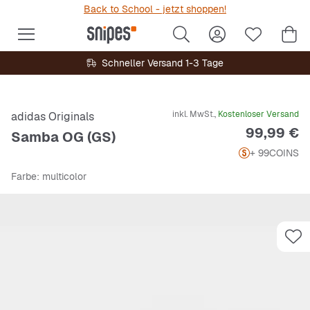
Back to School - jetzt shoppen!
Schneller Versand 1-3 Tage
inkl. MwSt.,
Kostenloser Versand
adidas Originals
Preis
99,99 €
Samba OG (GS)
+ 99
COINS
Farbe
: multicolor