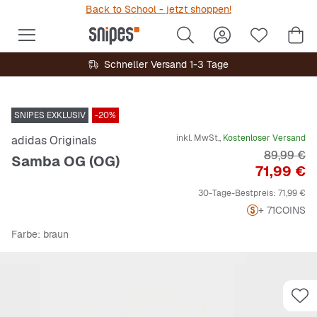
Back to School - jetzt shoppen!
Schneller Versand 1-3 Tage
SNIPES EXKLUSIV
-20%
inkl. MwSt.,
Kostenloser Versand
adidas Originals
Originalpr
89,99 €
Samba OG (OG)
Preis
71,99 €
30-Tage-Bestpreis:
71,99 €
+ 71
COINS
Farbe
: braun