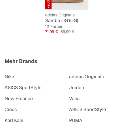
-20%
mit der Familie – dieser Klassiker begleitet die Kids in
jeder Lebenslage.
adidas Originals
Samba OG (OG)
Features:
12 Farben
Preis
Originalpreis
71,99 €
89,99 €
Reguläre Passform
Schnürsenkel
Gummiaußensohle
Cold Cement Konstruktion
Mehr Brands
Nike
adidas Originals
ASICS SportStyle
Jordan
New Balance
Vans
Crocs
ASICS SportStyle
Karl Kani
PUMA