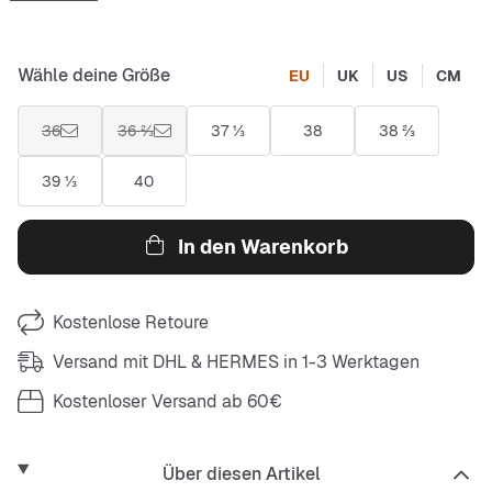
Wähle deine Größe
EU
UK
US
CM
36
36 ⅔
37 ⅓
38
38 ⅔
39 ⅓
40
In den Warenkorb
Kostenlose Retoure
Versand mit DHL & HERMES in 1-3 Werktagen
Kostenloser Versand ab 60€
Über diesen Artikel