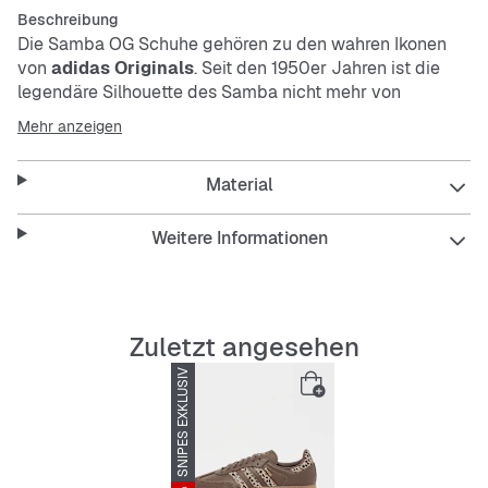
Beschreibung
Die Samba OG Schuhe gehören zu den wahren Ikonen
von
adidas Originals
. Seit den 1950er Jahren ist die
legendäre Silhouette des Samba nicht mehr von
Fußballplätzen, Skateparks und Straßen auf der ganzen
Mehr anzeigen
Welt wegzudenken.
Material
Das Obermaterial aus hochwertigem Leder und die
legendäre T-förmige Zehenkappe aus Wildleder sorgen
für einen zeitlosen Look, während die Gummiaußensohle
Weitere Informationen
zuverlässigen Grip für Aktivitäten aller Art bietet. Der
Schnürverschluss gewährleistet einen sicheren Sitz, und
die Ortholite® Einlegesohle bietet wachsenden Füßen
besonderen Komfort.
Zuletzt angesehen
SNIPES EXKLUSIV
Das Signature
adidas
Branding und ein Design, das zu
wirklich jedem Style passt, machen diese Turnschuhe zu
einem Must-have für alle Kinder, die auch bei coolen
Looks nicht auf Komfort verzichten möchten. Ob beim
Spielen mit Freunden oder auf dem Wochenendausflug