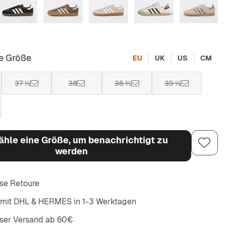
e Größe
EU
UK
US
CM
37 ⅓
38
38 ⅔
39 ⅓
hle eine Größe, um benachrichtigt zu
werden
se Retoure
 mit DHL & HERMES in 1-3 Werktagen
oser Versand ab 60€