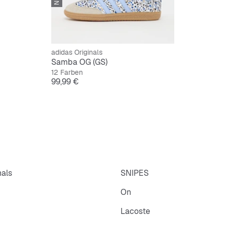
adidas Originals
Samba OG (GS)
12 Farben
Preis
99,99 €
nals
SNIPES
On
Lacoste