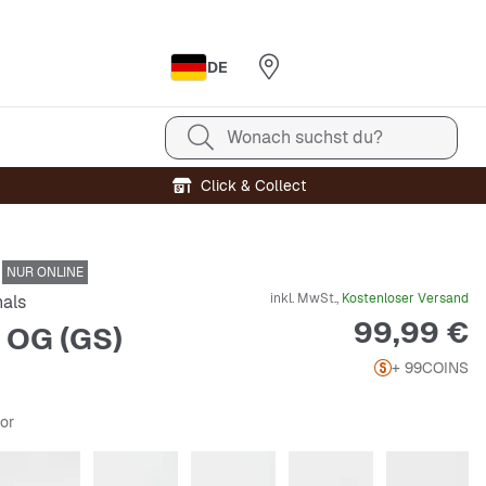
DE
Wonach suchst du?
Click & Collect
NUR ONLINE
inkl. MwSt.,
Kostenloser Versand
nals
Preis
99,99 €
 OG (GS)
+ 99
COINS
lor