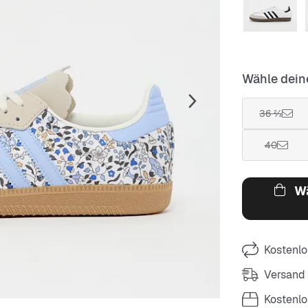
Wähle dein
36 ⅔
40
Wä
Kostenlo
Versand
Kostenl