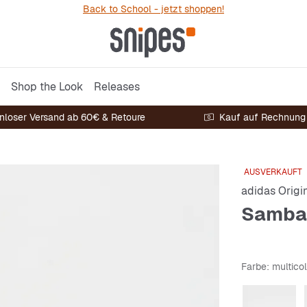
Back to School - jetzt shoppen!
Shop the Look
Releases
nloser Versand ab 60€ & Retoure
Kauf auf Rechnung
AUSVERKAUFT
adidas Origi
Samba
Farbe
: multico