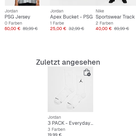
Jordan
Jordan
Nike
PSG Jersey
Apex Bucket - PSG
0 Farben
1 Farbe
2 Farben
Preis
Originalpreis
Preis
Originalpreis
Preis
Originalprei
60,00 €
89,99 €
25,00 €
32,99 €
40,00 €
69,99 €
Zuletzt angesehen
Jordan
3 PACK - Everyday Max Crew
3 Farben
Preis
19,99 €