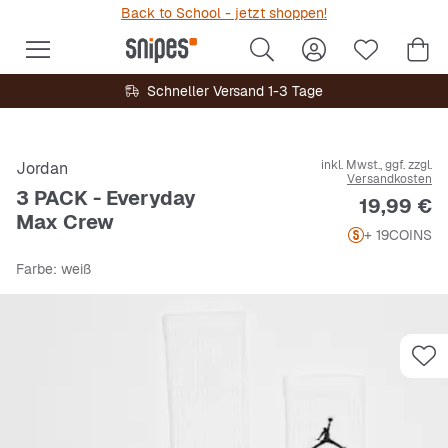
Back to School - jetzt shoppen!
Schneller Versand 1-3 Tage
inkl. Mwst., ggf. zzgl.
Jordan
Versandkosten
3 PACK - Everyday
Preis
19,99 €
Max Crew
+ 19
COINS
Farbe
: weiß