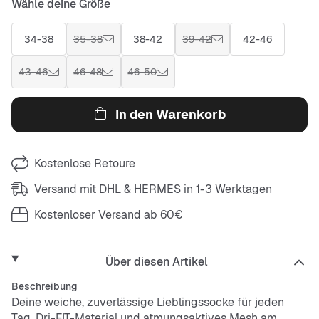
Wähle deine Größe
34-38
35-38
38-42
39-42
42-46
43-46
46-48
46-50
In den Warenkorb
Kostenlose Retoure
Versand mit DHL & HERMES in 1-3 Werktagen
Kostenloser Versand ab 60€
Über diesen Artikel
Beschreibung
Deine weiche, zuverlässige Lieblingssocke für jeden
Tag. Dri-FIT-Material und atmungsaktives Mesh am