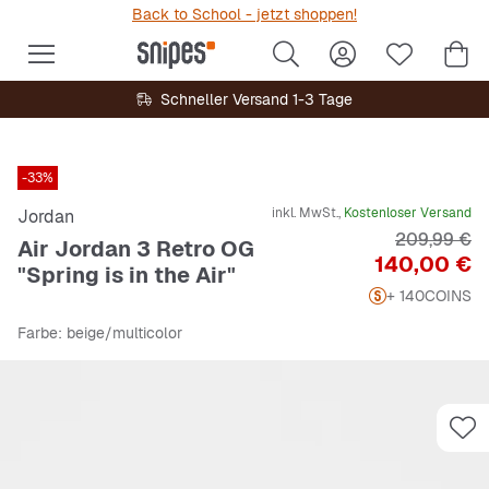
Back to School - jetzt shoppen!
Schneller Versand 1-3 Tage
-33%
inkl. MwSt.,
Kostenloser Versand
Jordan
Originalpre
209,99 €
Air Jordan 3 Retro OG
Preis
140,00 €
"Spring is in the Air"
+ 140
COINS
Farbe
: beige/multicolor