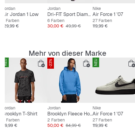
Gummiaußensohle zuverlässige Traktion bietet. Die
Jordan
Jordan
Nike
typische AJ3-Konstruktion mit gepolstertem Kragen und
Air Jordan 1 Low
Dri-FIT Sport Diamnod Shorts
Air Force 1 '07
stabiler Mittelsohle verbindet Performance-DNA mit
8 Farben
6 Farben
27 Farben
Alltagstauglichkeit.
Preis
Preis
Originalpreis
Preis
129,99 €
30,00 €
49,99 €
119,99 €
Mehr von dieser Marke
Features
:
NEU
-23%
NEU
Mid-Cut
Leder-Upper
bequeme Polsterungen
Sohle mit Air-Dämpfung
Air Jordan Logodetails
Jordan
Jordan
Nike
ized T-Shirt
Brooklyn T-Shirt
Brooklyn Fleece Hoodie
Air Force 1 '07
2 Farben
2 Farben
27 Farben
Preis
Preis
Originalpreis
Preis
39,99 €
50,00 €
64,99 €
119,99 €