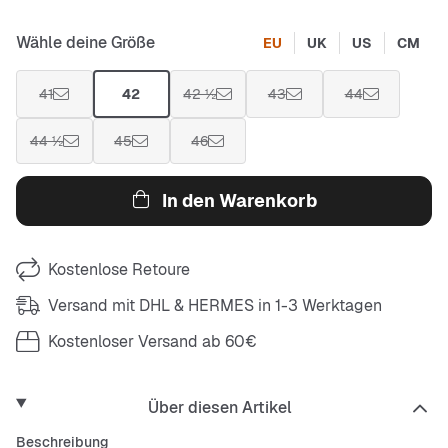
Wähle deine Größe
EU
UK
US
CM
41
42
42 ½
43
44
44 ½
45
46
In den Warenkorb
Kostenlose Retoure
Versand mit DHL & HERMES in 1-3 Werktagen
Kostenloser Versand ab 60€
Über diesen Artikel
Beschreibung