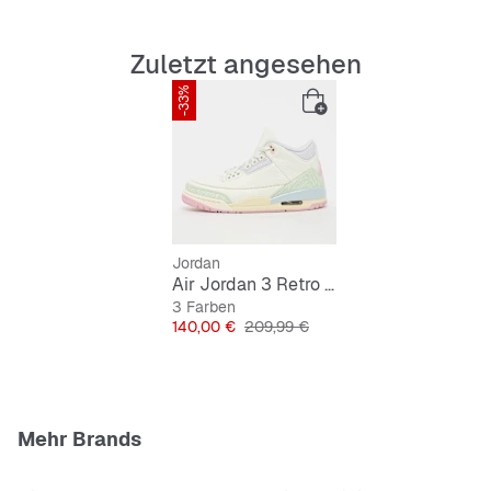
Zuletzt angesehen
-33%
Jordan
Air Jordan 3 Retro OG "Spring is in the Air"
3 Farben
Preis
Originalpreis
140,00 €
209,99 €
Mehr Brands