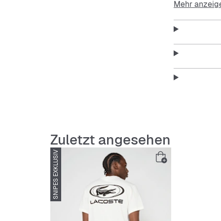
Mehr anzeig
Features:
Regular
Kurzar
Atmungs
Zuletzt angesehen
Strapaz
SNIPES EXKLUSIV
Klassis