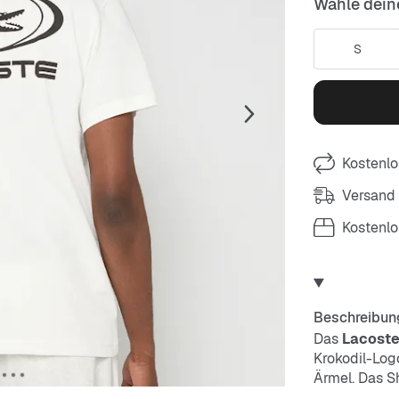
Wähle dein
S
Kostenlo
Versand
Kostenl
Beschreibun
Das
Lacoste
Krokodil-Log
Ärmel. Das Sh
perfekt für 