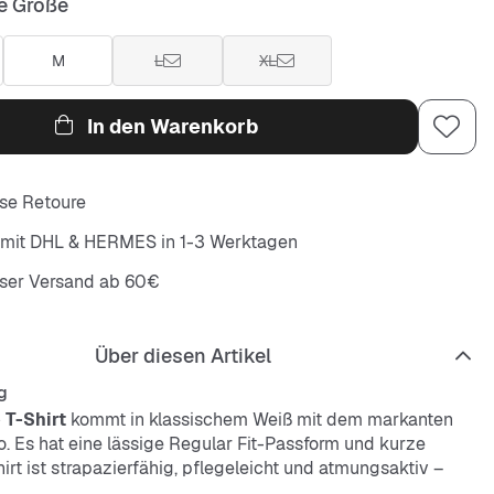
e Größe
M
L
XL
In den Warenkorb
se Retoure
 mit DHL & HERMES in 1-3 Werktagen
oser Versand ab 60€
Über diesen Artikel
g
 T-Shirt
kommt in klassischem Weiß mit dem markanten
o. Es hat eine lässige Regular Fit-Passform und kurze
irt ist strapazierfähig, pflegeleicht und atmungsaktiv –
entspannte Tage und coole Looks.