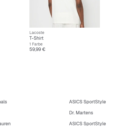
Lacoste
T-Shirt
1 Farbe
Preis
59,99 €
nals
ASICS SportStyle
Dr. Martens
auren
ASICS SportStyle