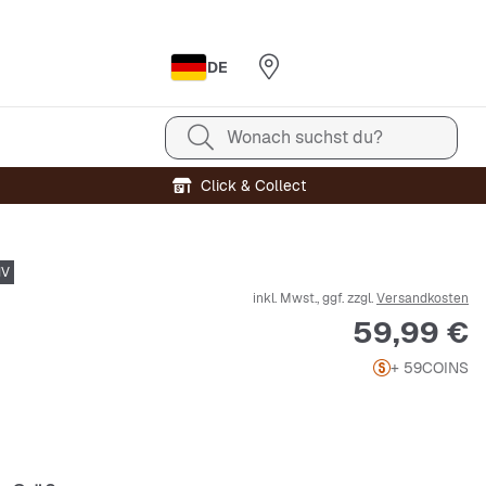
DE
Wonach suchst du?
Click & Collect
IV
inkl. Mwst., ggf. zzgl.
Versandkosten
Preis
59,99 €
+ 59
COINS