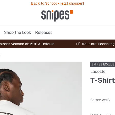
Back to School - jetzt shoppen!
Shop the Look
Releases
nloser Versand ab 60€ & Retoure
Kauf auf Rechnung
s
SNIPES EXKLUS
Lacoste
T-Shirt
Farbe
: weiß