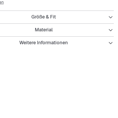
en
Größe & Fit
Material
 Fit für bequemen Sitz
Weitere Informationen
m-Design
aktives Material
ierfähig und pflegeleicht
ches Krokodil-Logo