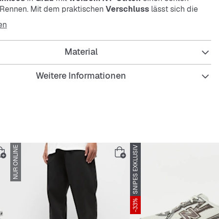
s Rennen. Mit dem praktischen
Verschluss
lässt sich die
rei anpassen. Dieses fabelhafte Teilchen gibt es nur
en
sei fix!
Material
Weitere Informationen
rtige Cap
ler New York Yankees-Stitch auf der Front der Cap
 New Era-Label Stitch seitlich an der Cap
NUR ONLINE
SNIPES EXKLUSIV
uchtigkeitsabsorbierendem Schweißband
-Cap mit gestickten Löchern
-33%
al: 100% Baumwolle