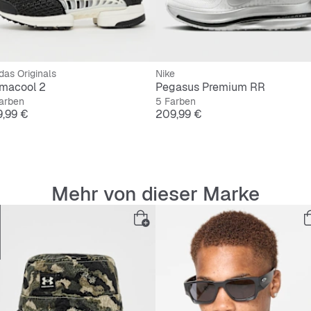
das Originals
Nike
imacool 2
Pegasus Premium RR
arben
5 Farben
is
Preis
9,99 €
209,99 €
Mehr von dieser Marke