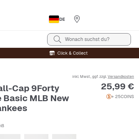
DE
Wonach suchst du?
Click & Collect
inkl. Mwst., ggf. zzgl.
Versandkosten
Preis
25,99 €
ll-Cap 9Forty
 Basic MLB New
+ 25
COINS
ankees
iß