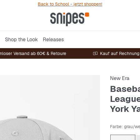
Back to School - jetzt shoppen!
Shop the Look
Releases
nloser Versand ab 60€ & Retoure
Kauf auf Rechnung
New Era
Baseba
League
York Y
Farbe
: grau/we