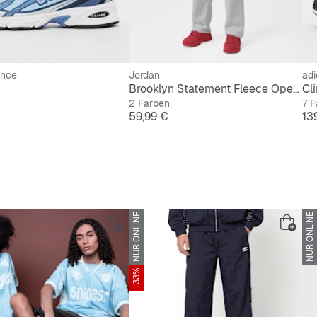
ance
Jordan
adi
Brooklyn Statement Fleece Open Hem Pant
Cl
2 Farben
7 F
Preis
Pre
59,99 €
13
NUR ONLINE
NUR ONLINE
-33%