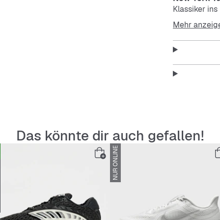
Klassiker in
Cap einwandf
Mehr anzeig
online
, also 
Features
:
hochwe
megacoo
Das könnte dir auch gefallen!
schöner
NUR ONLINE
mit fe
6-Panel
Materi