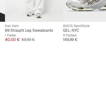
Karl Kani
ASICS SportStyle
89 Straight Leg Sweatpants
GEL-NYC
1 Farbe
11 Farben
Preis
Originalpreis
Preis
40,00 €
59,99 €
149,99 €