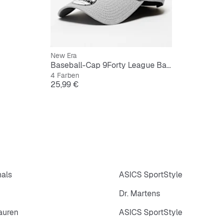
New Era
Baseball-Cap 9Forty League Basic MLB New York Yankees
4 Farben
Preis
25,99 €
nals
ASICS SportStyle
Dr. Martens
auren
ASICS SportStyle