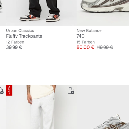
Urban Classics
New Balance
Fluffy Trackpants
740
12 Farben
15 Farben
Preis
Preis
Originalpreis
39,99 €
80,00 €
119,99 €
-33%