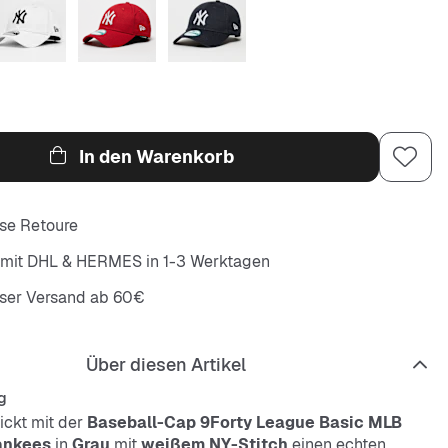
In den Warenkorb
se Retoure
 mit DHL & HERMES in 1-3 Werktagen
oser Versand ab 60€
Über diesen Artikel
g
ickt mit der
Baseball-Cap 9Forty League Basic MLB
ankees
in
Grau
mit
weißem NY-Stitch
einen echten