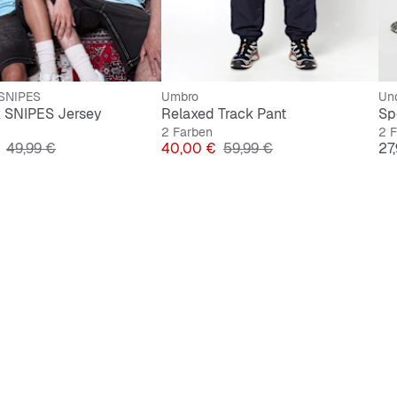
SNIPES
Umbro
Un
 SNIPES Jersey
Relaxed Track Pant
Sp
2 Farben
2 
Originalpreis
Preis
Originalpreis
Pre
49,99 €
40,00 €
59,99 €
27