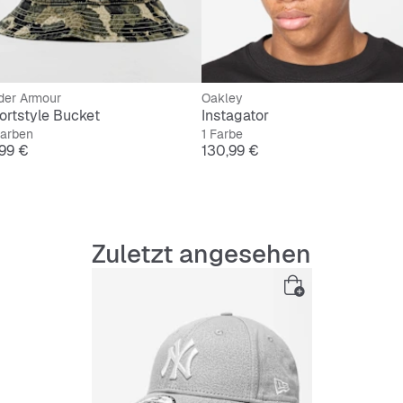
der Armour
Oakley
ortstyle Bucket
Instagator
Farben
1 Farbe
is
Preis
,99 €
130,99 €
Zuletzt angesehen