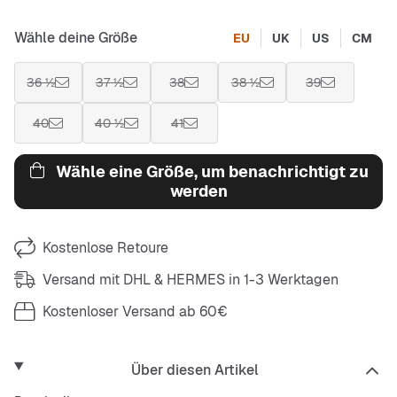
Wähle deine Größe
EU
UK
US
CM
36 ½
37 ½
38
38 ½
39
40
40 ½
41
Wähle eine Größe, um benachrichtigt zu
werden
Kostenlose Retoure
Versand mit DHL & HERMES in 1-3 Werktagen
Kostenloser Versand ab 60€
Über diesen Artikel