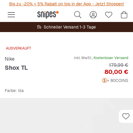
Bis zu -20% + 5% Rabatt on top in der App - Jetzt Shoppen!
Schneller Versand 1-3 Tage
AUSVERKAUFT
inkl. MwSt.,
Kostenloser Versand
Nike
Originalpre
179,99 €
Shox TL
Preis
80,00 €
+ 80
COINS
Farbe
: lila