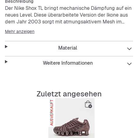
Beschreibung
Der Nike Shox TL bringt mechanische Dämpfung auf ein
neues Level. Diese überarbeitete Version der Ikone aus
dem Jahr 2003 sorgt mit atmungsaktivem Mesh im
Obermaterial und durchgehender Nike Shox-
Mehr anzeigen
Technologie für optimalen Aufprallschutz und verleiht
dir auf der Straße einen markanten Look.
Material
Die Nike Shox-Technologie kombiniert robuste, flexible
Stützen mit Dämpfungsplatten für eine ausgezeichnete
Weitere Informationen
Dämpfung, die nach der Kompression wieder in ihre alte
Form zurückkehrt.
Das Obermaterial mit durchgehendem TPU-Cage ist
eine fast exakte Nachbildung des Nike Shox TL von
Zuletzt angesehen
2003.
AUSVERKAUFT
Vorgeformte Overlays im Mittelfuß gewährleisten Halt
und eine eng anliegende Passform.
Eine TPU-Platte in der Ferse sowie zwischen der
Mittelsohle und der Nike Shox-Technologie maximiert
die seitliche Stabilität und den Halt.