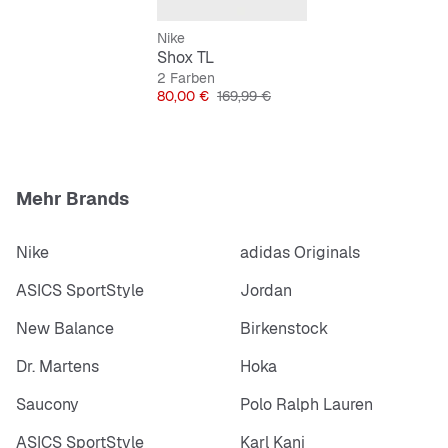
Die Schaumstoffmittelsohle sorgt für Dämpfung bei
Nike
geringem Gewicht.
Shox TL
Das farbechte Vollgummi in der modifizierten
2 Farben
Außensohle mit Waffelprofil sorgt für ausgezeichnete
Preis
Originalpreis
80,00 €
169,99 €
Traktion und Strapazierfähigkeit.
Mehr Brands
Nike
adidas Originals
ASICS SportStyle
Jordan
New Balance
Birkenstock
Dr. Martens
Hoka
Saucony
Polo Ralph Lauren
ASICS SportStyle
Karl Kani