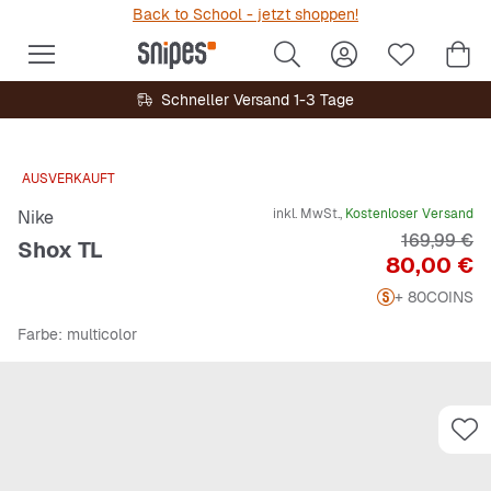
Back to School - jetzt shoppen!
Schneller Versand 1-3 Tage
AUSVERKAUFT
inkl. MwSt.,
Kostenloser Versand
Nike
Originalpre
169,99 €
Shox TL
Preis
80,00 €
+ 80
COINS
Farbe
: multicolor