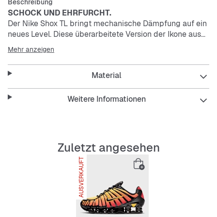
Beschreibung
SCHOCK UND EHRFURCHT.
Der Nike Shox TL bringt mechanische Dämpfung auf ein
neues Level. Diese überarbeitete Version der Ikone aus
dem Jahr 2003 sorgt mit atmungsaktivem Mesh im
Mehr anzeigen
Obermaterial und durchgehender Nike Shox-
Technologie für optimalen Aufprallschutz und verleiht
Material
dir auf der Straße einen markanten Look.
Die Nike Shox-Technologie kombiniert robuste, flexible
Weitere Informationen
Stützen mit Moderator Plates für eine ausgezeichnete
Dämpfung, die nach der Kompression wieder in ihre alte
Form zurückkehrt.
Das kombinierte Obermaterial mit durchgehendem TPU-
Zuletzt angesehen
Cage ist eine fast exakte Nachbildung des Nike Shox TL
AUSVERKAUFT
von 2003.
Vorgeformte Überzüge im Mittelfuß gewährleisten Halt
und eine eng anliegende Passform.
Eine TPU-Platte in der Ferse sowie zwischen der
Mittelsohle und der Nike Shox-Technologie maximiert
die seitliche Stabilität und den Halt.