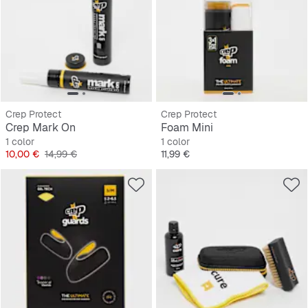
Crep Protect
Crep Protect
Crep Mark On
Foam Mini
1 color
1 color
Precio
Precio original
Precio
10,00 €
14,99 €
11,99 €