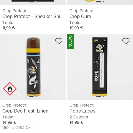
Crep Protect
Crep Protect
Crep Protect - Sneaker Shields
Crep Cure
1 color
1 color
Precio
Precio
11,99 €
19,99 €
NUEVO
Crep Protect
Crep Protect
Crep Deo Fresh Linen
Rope Laces
1 color
2 Colores
Precio
Precio
14,99 €
14,99 €
150 ml (99,93 € / l)