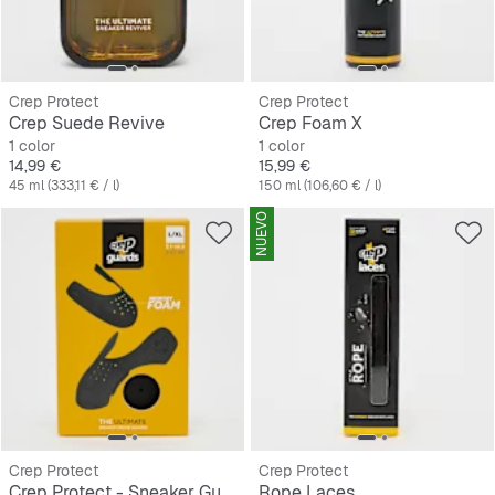
Crep Protect
Crep Protect
Crep Suede Revive
Crep Foam X
1 color
1 color
Precio
Precio
14,99 €
15,99 €
45 ml (333,11 € / l)
150 ml (106,60 € / l)
NUEVO
Crep Protect
Crep Protect
Crep Protect - Sneaker Guards 3.0
Rope Laces