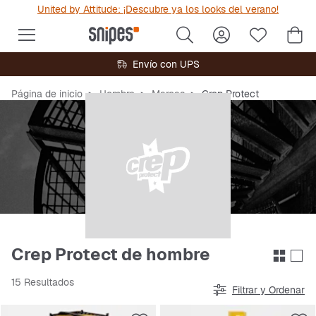
United by Attitude: ¡Descubre ya los looks del verano!
Envío con UPS
Página de inicio
Hombre
Marcas
Crep Protect
Crep Protect de hombre
15 Resultados
Filtrar y Ordenar