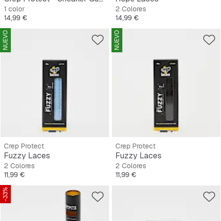
1 color
2 Colores
Precio
Precio
14,99 €
14,99 €
NUEVO
NUEVO
Crep Protect
Crep Protect
Fuzzy Laces
Fuzzy Laces
2 Colores
2 Colores
Precio
Precio
11,99 €
11,99 €
-33%