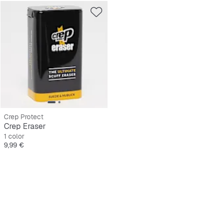
Crep Protect
Crep Eraser
1 color
Precio
9,99 €