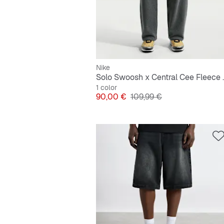
Nike
Solo Swoosh x C
1 color
Precio
Precio original
90,00 €
109,99 €