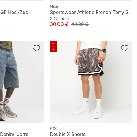
Nike
E Hos./Zus.
Sportswear Athletic French-Terry Shorts
2 Colores
riginal
Precio
Precio original
30,00 €
44,99 €
-14%
K1X
r Denim-Jorts
Double X Shorts