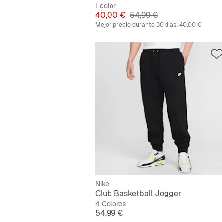
1 color
Precio
Precio original
40,00 €
54,99 €
Mejor precio durante 30 días:
40,00 €
Nike
Club Basketball Jogger
4 Colores
Precio
54,99 €