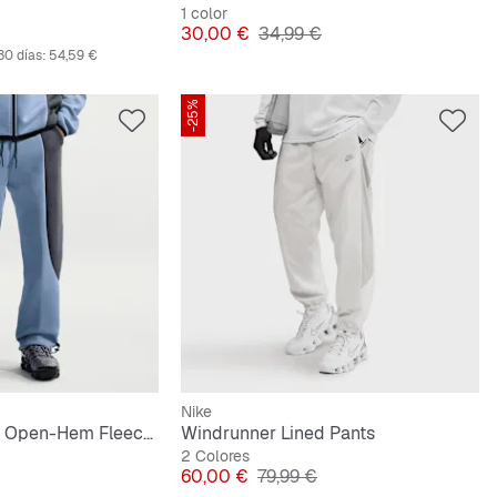
1 color
riginal
Precio
Precio original
30,00 €
34,99 €
30 días:
54,59 €
-25%
Nike
Tech Color-Block Open-Hem Fleece Pants
Windrunner Lined Pants
2 Colores
riginal
Precio
Precio original
60,00 €
79,99 €