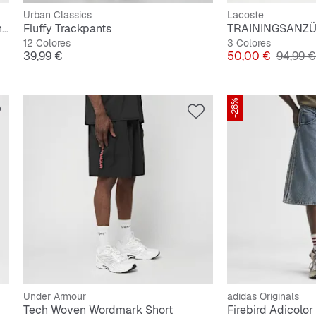
Urban Classics
Lacoste
Dri-FIT Sport All-Over-Print Diamond Short
Fluffy Trackpants
TRAININGSANZÜG
12 Colores
3 Colores
Precio
Precio
Precio o
39,99 €
50,00 €
94,99 €
-28%
Under Armour
adidas Originals
Tech Woven Wordmark Short
Firebird Adicolo