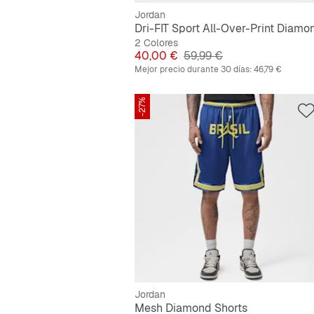
Jordan
2 Colores
Precio
Precio original
40,00 €
59,99 €
Mejor precio durante 30 días:
46,79 €
-27%
Jordan
Mesh Diamond Shorts