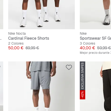
Nike Nocta
Nike
entral Cee Fleece Open Hem Pant
Cardinal Fleece Shorts
Sportswear SF Gr
2 Colores
3 Colores
Precio
Precio original
Precio
Precio o
50,00 €
69,99 €
40,00 €
59,99 €
Mejor precio durante 
EXCLUSIVA SNIPES
-42%