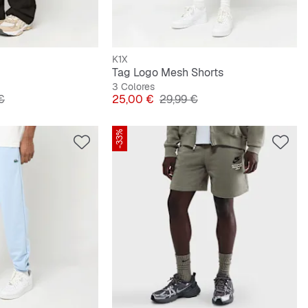
K1X
Tag Logo Mesh Shorts
3 Colores
riginal
Precio
Precio original
€
25,00 €
29,99 €
-33%