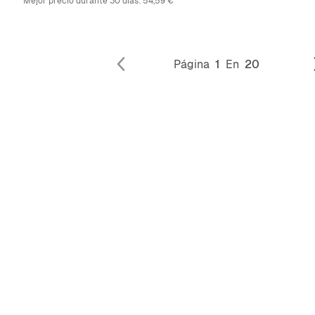
Mejor precio durante 30 días:
54,59 €
Página
1
En
20