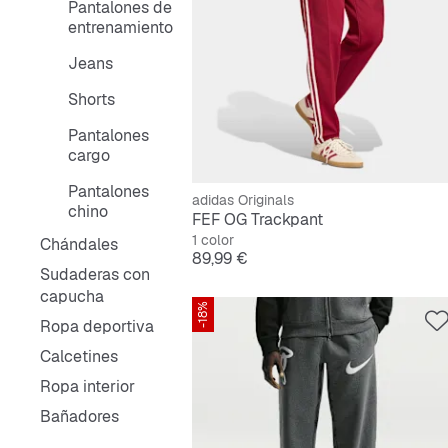
Pantalones de
entrenamiento
Jeans
Shorts
Pantalones
cargo
Pantalones
adidas Originals
chino
FEF OG Trackpant
1 color
Chándales
Precio
89,99 €
Sudaderas con
capucha
-18%
Ropa deportiva
Calcetines
Ropa interior
Bañadores