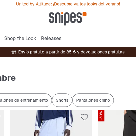
United by Attitude: ¡Descubre ya los looks del verano!
Shop the Look
Releases
Envío gratuito a partir de 85 € y devoluciones gratuitas
mbre
alones de entrenamiento
Shorts
Pantalones chino
-30%