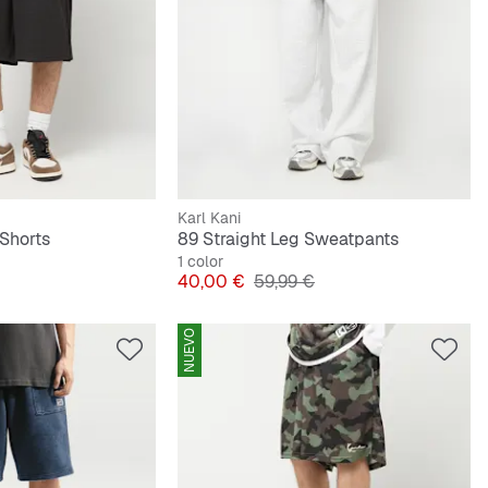
Karl Kani
 Shorts
89 Straight Leg Sweatpants
1 color
iginal
Precio
Precio original
40,00 €
59,99 €
NUEVO