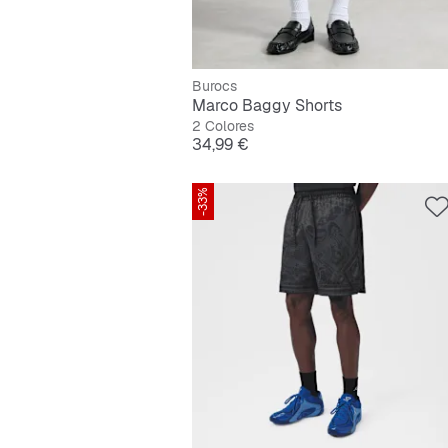
Burocs
Marco Baggy Shorts
2 Colores
Precio
34,99 €
-33%