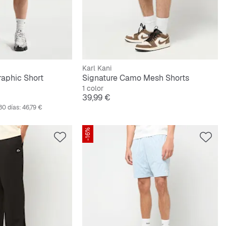
Karl Kani
aphic Short
Signature Camo Mesh Shorts
1 color
riginal
Precio
39,99 €
30 días:
46,79 €
-16%