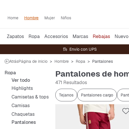
Home
Hombre
Mujer
Niños
Zapatos
Ropa
Accesorios
Marcas
Rebajas
Nuevo
Envío con UPS
Atrás
Página de inicio
Hombre
Ropa
Pantalones
Pantalones de ho
Ropa
Ver todo
471 Resultados
Highlights
Tejanos
Pantalones cargo
Pant
Camisetas & tops
Camisas
Chaquetas
Pantalones