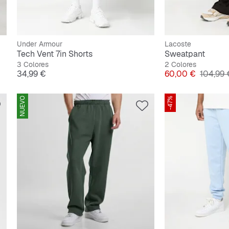
Under Armour
Lacoste
Tech Vent 7in Shorts
Sweatpant
3 Colores
2 Colores
Precio
Precio
Precio o
34,99 €
60,00 €
104,99 
NUEVO
-47%