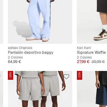
adidas Originals
Karl Kani
Pantalón deportivo baggy
Signature Waffle
2 Colores
2 Colores
Precio
Precio
Precio or
64,99 €
27,99 €
39,99 €
-28%
-33%