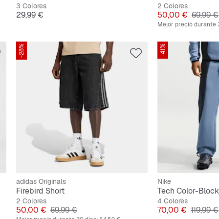
3 Colores
2 Colores
Precio
Precio
Precio o
29,99 €
50,00 €
69,99 €
Mejor precio durante 
-28%
-41%
adidas Originals
Nike
Firebird Short
2 Colores
4 Colores
Precio
Precio original
Precio
Precio o
50,00 €
69,99 €
70,00 €
119,99 €