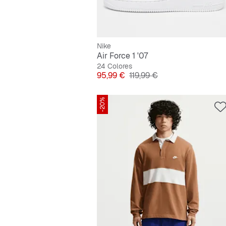
Nike
Air Force 1 '07
24 Colores
Precio
Precio original
95,99 €
119,99 €
-20%