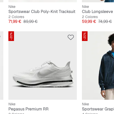
Nike
Nike
Sportswear Club Poly-Knit Tracksuit
Club Longsleeve
2 Colores
2 Colores
Precio
Precio original
Precio
Precio or
71,99 €
89,99 €
59,99 €
74,99 €
-20%
-20%
Nike
Nike
Pegasus Premium RR
Sportswear Graph