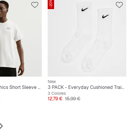
-20%
Nike
Sportswear Graphics Short Sleeve Tee
3 PACK - Everyday Cushioned Training Crew Socks
3 Colores
riginal
Precio
Precio original
€
12,79 €
15,99 €