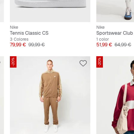
Nike
Nike
Tennis Classic CS
3 Colores
1 color
Precio
Precio original
Precio
Precio or
79,99 €
99,99 €
51,99 €
64,99 €
-20%
-20%