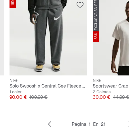
-18%
EXCLUSIVA SNIPES
-33%
Nike
Nike
Solo Swoosh x Central Cee Fleece Open Hem Pant
1 color
2 Colores
Precio
Precio original
Precio
Precio o
90,00 €
109,99 €
30,00 €
44,99 
Página
1
En
21