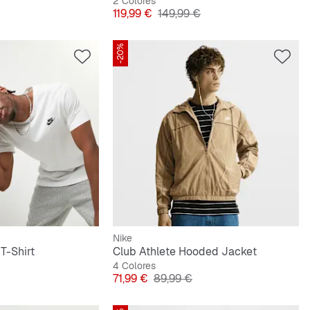
2 Colores
iginal
Precio
Precio original
119,99 €
149,99 €
-20%
Nike
T-Shirt
Club Athlete Hooded Jacket
4 Colores
iginal
Precio
Precio original
71,99 €
89,99 €