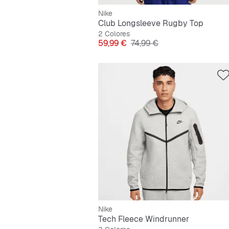
Nike
Club Longsleeve Rugby Top
2 Colores
Precio
Precio original
59,99 €
74,99 €
Nike
Tech Fleece Windrunner