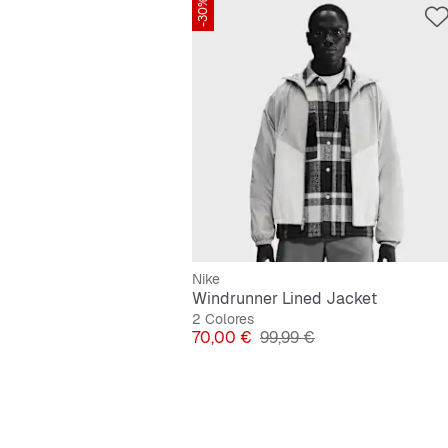
-30%
Nike
Windrunner Lined Jacket
2 Colores
Precio
Precio original
70,00 €
99,99 €