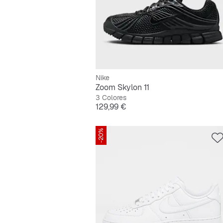
Nike
Zoom Skylon 11
3 Colores
Precio
129,99 €
-20%