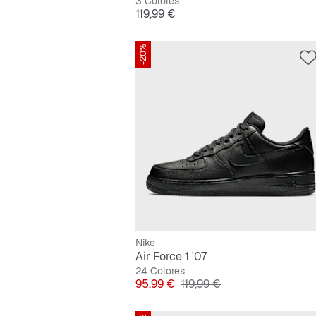
3 Colores
Precio
119,99 €
-20%
Nike
Air Force 1 '07
24 Colores
Precio
Precio original
95,99 €
119,99 €