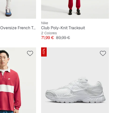
Nike
Sportswear Club Oversize French Terry Shorts
Club Poly-Knit Tracksuit
2 Colores
iginal
Precio
Precio original
71,99 €
89,99 €
-10%