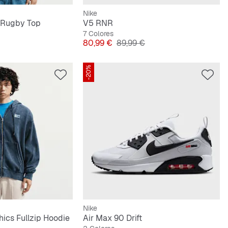
Nike
 Rugby Top
V5 RNR
7 Colores
iginal
Precio
Precio original
80,99 €
89,99 €
-20%
Nike
ics Fullzip Hoodie
Air Max 90 Drift