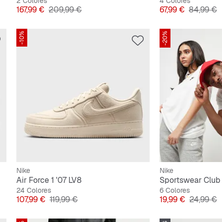
2 Colores
4 Colores
Precio
Precio original
Precio
Precio or
167,99 €
209,99 €
67,99 €
84,99 €
-10%
-20%
Nike
Nike
Air Force 1 '07 LV8
Sportswear Club 
24 Colores
6 Colores
Precio
Precio original
Precio
Precio or
107,99 €
119,99 €
19,99 €
24,99 €