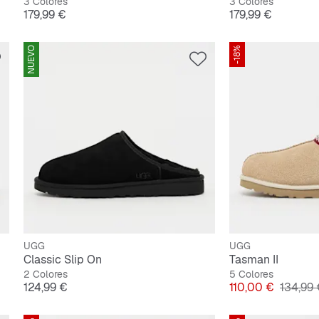
3 Colores
3 Colores
Precio
Precio
179,99 €
179,99 €
NUEVO
-18%
UGG
UGG
Classic Slip On
Tasman II
2 Colores
5 Colores
Precio
Precio
Precio o
124,99 €
110,00 €
134,99