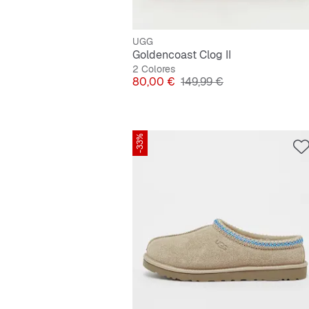
UGG
Goldencoast Clog II
2 Colores
Precio
Precio original
80,00 €
149,99 €
-33%