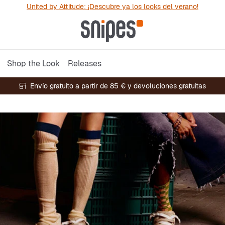
United by Attitude: ¡Descubre ya los looks del verano!
Shop the Look
Releases
Envío gratuito a partir de 85 € y devoluciones gratuitas