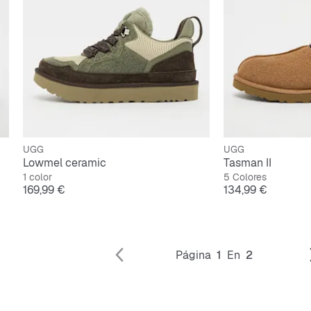
UGG
UGG
Lowmel ceramic
Tasman II
1 color
5 Colores
Precio
Precio
169,99 €
134,99 €
Página
1
En
2