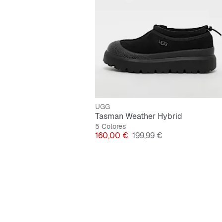
UGG
Tasman Weather Hybrid
5 Colores
Precio
Precio original
160,00 €
199,99 €