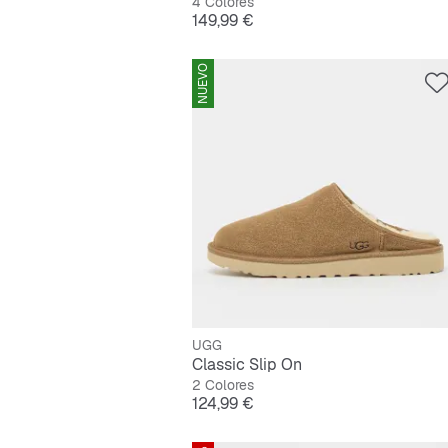
4 Colores
Precio
149,99 €
NUEVO
UGG
Classic Slip On
2 Colores
Precio
124,99 €