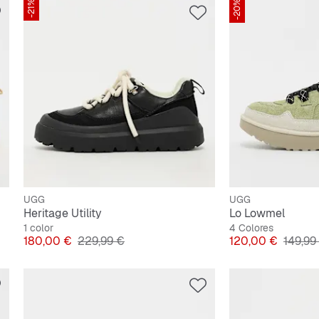
-21%
-20%
UGG
UGG
Heritage Utility
Lo Lowmel
1 color
4 Colores
Precio
Precio original
Precio
Precio 
180,00 €
229,99 €
120,00 €
149,99