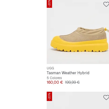
-20%
UGG
Tasman Weather Hybrid
5 Colores
Precio
Precio original
160,00 €
199,99 €
-20%