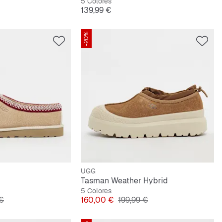
5 Colores
Precio
139,99 €
-20%
UGG
Tasman Weather Hybrid
5 Colores
riginal
Precio
Precio original
 €
160,00 €
199,99 €