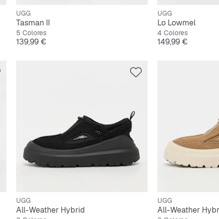
UGG
UGG
Tasman II
Lo Lowmel
5 Colores
4 Colores
Precio
Precio
139,99 €
149,99 €
UGG
UGG
All-Weather Hybrid
All-Weather Hybr