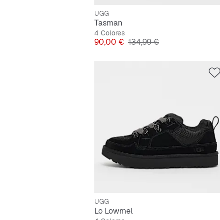
UGG
Tasman
4 Colores
Precio
Precio original
90,00 €
134,99 €
UGG
Lo Lowmel