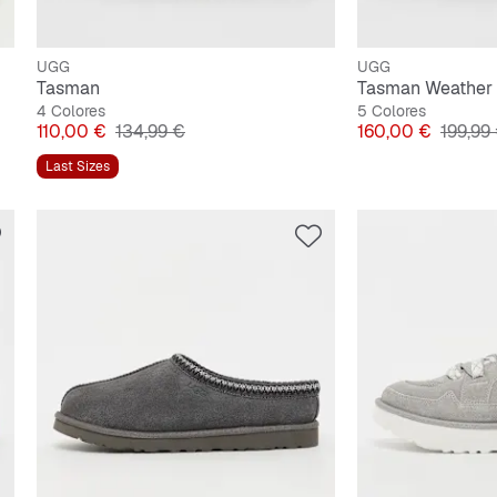
UGG
UGG
Tasman
Tasman Weather 
4 Colores
5 Colores
Precio
Precio original
Precio
Precio 
110,00 €
134,99 €
160,00 €
199,99
Last Sizes