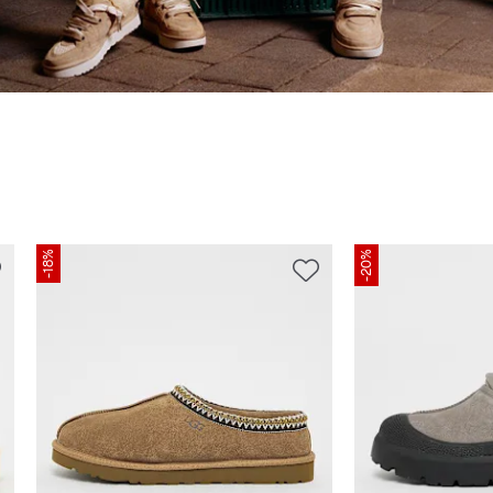
-18%
-20%