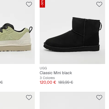
-36%
UGG
Classic Mini black
3 Colores
original
Precio
Precio original
 €
120,00 €
189,99 €