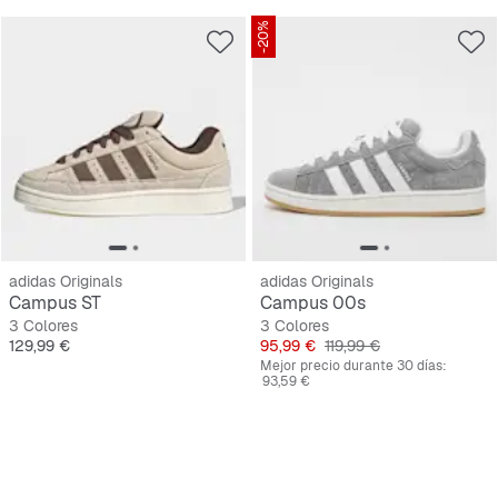
-20%
adidas Originals
adidas Originals
Campus ST
Campus 00s
3 Colores
3 Colores
Precio
Precio
Precio original
129,99 €
95,99 €
119,99 €
Mejor precio durante 30 días:
93,59 €