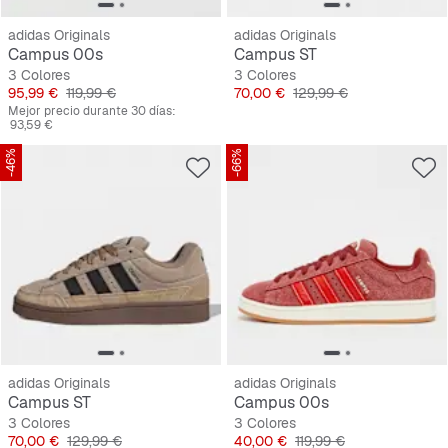
adidas Originals
adidas Originals
Campus 00s
Campus ST
3 Colores
3 Colores
Precio
Precio original
Precio
Precio original
95,99 €
119,99 €
70,00 €
129,99 €
Mejor precio durante 30 días:
93,59 €
-46%
-66%
adidas Originals
adidas Originals
Campus ST
Campus 00s
3 Colores
3 Colores
Precio
Precio original
Precio
Precio original
70,00 €
129,99 €
40,00 €
119,99 €