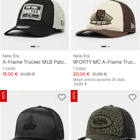
New Era
New Era
A-Frame Trucker MLB Patch New York Yankees
9FORTY MC A-Frame Trucker New Era Graphic
1 color
1 color
Precio
Precio original
Precio
Precio original
15,00 €
31,99 €
20,00 €
31,99 €
Mejor precio durante 30 días:
24,95 €
-20%
-20%