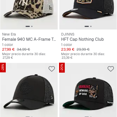
New Era
DJINNS
Female 940 MC A-Frame Trucker Leopard New York Yankees
HFT Cap Nothing Club
1 color
1 color
Precio
Precio original
Precio
Precio original
27,99 €
34,99 €
23,99 €
29,99 €
Mejor precio durante 30 días:
Mejor precio durante 30 días:
27,29 €
23,39 €
-28%
-20%