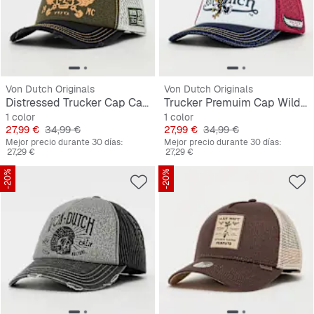
Von Dutch Originals
Von Dutch Originals
Distressed Trucker Cap California
Trucker Premuim Cap Wild Eagle
1 color
1 color
Precio
Precio original
Precio
Precio original
27,99 €
34,99 €
27,99 €
34,99 €
Mejor precio durante 30 días:
Mejor precio durante 30 días:
27,29 €
27,29 €
-20%
-20%