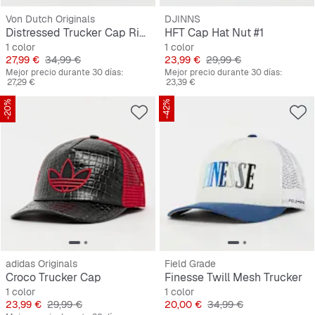
Von Dutch Originals
DJINNS
Distressed Trucker Cap Ride On The Storm
HFT Cap Hat Nut #1
1 color
1 color
Precio
Precio original
Precio
Precio original
27,99 €
34,99 €
23,99 €
29,99 €
Mejor precio durante 30 días:
Mejor precio durante 30 días:
27,29 €
23,39 €
-20%
-42%
adidas Originals
Field Grade
Croco Trucker Cap
Finesse Twill Mesh Trucker
1 color
1 color
Precio
Precio original
Precio
Precio original
23,99 €
29,99 €
20,00 €
34,99 €