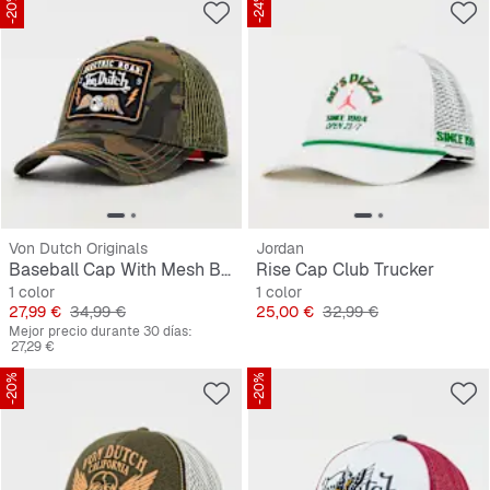
-20%
-24%
Von Dutch Originals
Jordan
Baseball Cap With Mesh Back Electric Road
Rise Cap Club Trucker
1 color
1 color
Precio
Precio original
Precio
Precio original
27,99 €
34,99 €
25,00 €
32,99 €
Mejor precio durante 30 días:
27,29 €
-20%
-20%