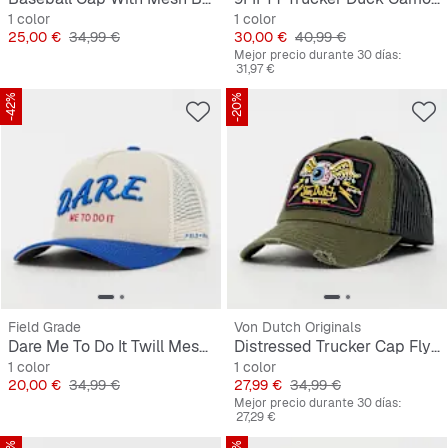
1 color
1 color
Precio
Precio original
Precio
Precio original
25,00 €
34,99 €
30,00 €
40,99 €
Mejor precio durante 30 días:
31,97 €
-42%
-20%
Field Grade
Von Dutch Originals
Dare Me To Do It Twill Mesh Back Trucker
Distressed Trucker Cap Flying Eyeball
1 color
1 color
Precio
Precio original
Precio
Precio original
20,00 €
34,99 €
27,99 €
34,99 €
Mejor precio durante 30 días:
27,29 €