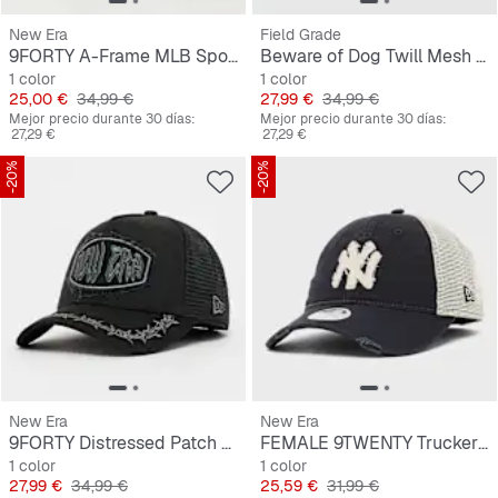
New Era
Field Grade
9FORTY A-Frame MLB Sport Trucker Seattle Mariners
Beware of Dog Twill Mesh Trucker
1 color
1 color
Precio
Precio original
Precio
Precio original
25,00 €
34,99 €
27,99 €
34,99 €
Mejor precio durante 30 días:
Mejor precio durante 30 días:
27,29 €
27,29 €
-20%
-20%
New Era
New Era
9FORTY Distressed Patch E-Frame
FEMALE 9TWENTY Trucker New York Yankees
1 color
1 color
Precio
Precio original
Precio
Precio original
27,99 €
34,99 €
25,59 €
31,99 €