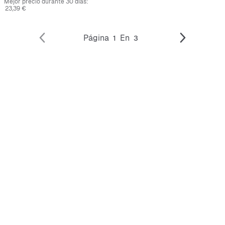
Mejor precio durante 30 días:
23,39 €
Página
En
1
3