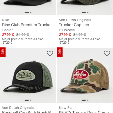
Nike
Von Dutch Originals
Rise Club Premium Trucker Cap
Trucker Cap Leo
1 color
2 Colores
Precio
Precio original
Precio
Precio original
27,99 €
34,99 €
27,99 €
34,99 €
Mejor precio durante 30 días:
Mejor precio durante 30 días:
27,29 €
27,29 €
-28%
-26%
Von Dutch Originals
New Era
Baseball Cap With Mesh Back
9FIFTY Trucker Duck Camo New Era