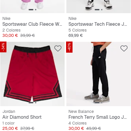
Nike
Nike
Sportswear Club Fleece Wide-Leg Low Brand Read Pant
Sportswear Tech Fleece Jogger
2 Colores
5 Colores
Precio
Precio original
Precio
30,00 €
39,99 €
69,99 €
-34%
-40%
Jordan
New Balance
Air Diamond Short
French Terry Small Logo Jogger
1 color
4 Colores
Precio
Precio original
Precio
Precio original
25,00 €
37,99 €
30,00 €
49,99 €