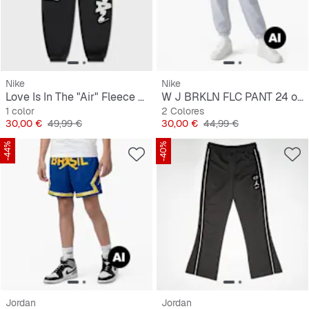
Nike
Nike
Love Is In The "Air" Fleece Pant
W J BRKLN FLC PANT 24 orchid/black
1 color
2 Colores
Precio
Precio original
Precio
Precio original
30,00 €
49,99 €
30,00 €
44,99 €
-44%
-40%
Jordan
Jordan