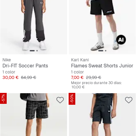
Nike
Karl Kani
Dri-FIT Soccer Pants
Flames Sweat Shorts Junior
1 color
1 color
Precio
Precio original
Precio
Precio original
30,00 €
64,99 €
7,00 €
29,99 €
Mejor precio durante 30 días:
10,00 €
-57%
-50%