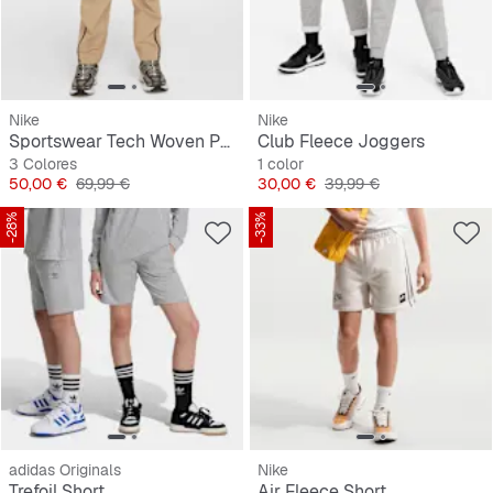
Nike
Nike
Sportswear Tech Woven Pants
Club Fleece Joggers
3 Colores
1 color
Precio
Precio original
Precio
Precio original
50,00 €
69,99 €
30,00 €
39,99 €
-28%
-33%
adidas Originals
Nike
Trefoil Short
Air Fleece Short