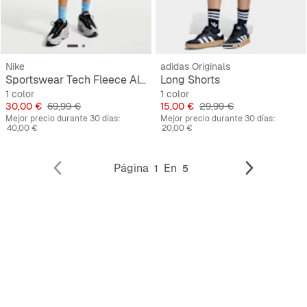
Nike
adidas Originals
Sportswear Tech Fleece All Over Print Short
Long Shorts
1 color
1 color
Precio
Precio original
Precio
Precio original
30,00 €
69,99 €
15,00 €
29,99 €
Mejor precio durante 30 días:
Mejor precio durante 30 días:
40,00 €
20,00 €
Página
En
1
5