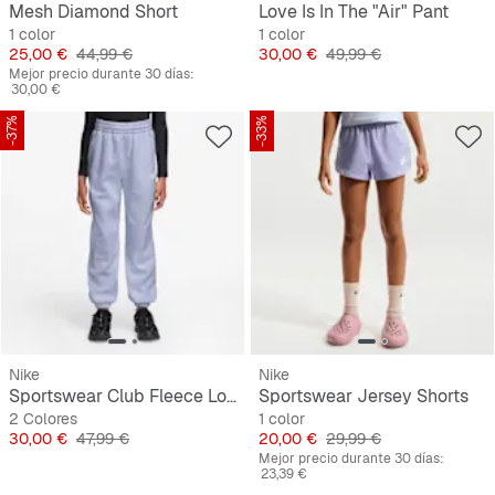
Mesh Diamond Short
Love Is In The "Air" Pant
1 color
1 color
Precio
Precio original
Precio
Precio original
25,00 €
44,99 €
30,00 €
49,99 €
Mejor precio durante 30 días:
30,00 €
-37%
-33%
Nike
Nike
Sportswear Club Fleece Loose Graphic Pant
Sportswear Jersey Shorts
2 Colores
1 color
Precio
Precio original
Precio
Precio original
30,00 €
47,99 €
20,00 €
29,99 €
Mejor precio durante 30 días:
23,39 €