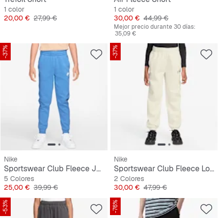
1 color
1 color
Precio
Precio original
Precio
Precio original
20,00 €
27,99 €
30,00 €
44,99 €
Mejor precio durante 30 días:
35,09 €
-37%
-37%
Nike
Nike
Sportswear Club Fleece Joggers
Sportswear Club Fleece Loose Graphic Pant
5 Colores
2 Colores
Precio
Precio original
Precio
Precio original
25,00 €
39,99 €
30,00 €
47,99 €
-53%
-76%