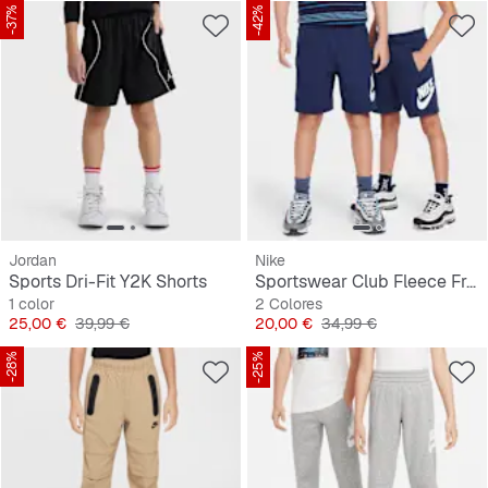
-37%
-42%
Jordan
Nike
Sports Dri-Fit Y2K Shorts
Sportswear Club Fleece French Terry Shorts
1 color
2 Colores
Precio
Precio original
Precio
Precio original
25,00 €
39,99 €
20,00 €
34,99 €
-28%
-25%