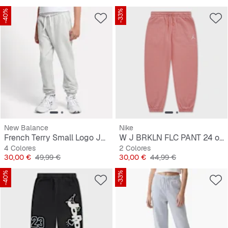
-40%
-33%
New Balance
Nike
French Terry Small Logo Jogger
W J BRKLN FLC PANT 24 orchid/black
4 Colores
2 Colores
Precio
Precio original
Precio
Precio original
30,00 €
49,99 €
30,00 €
44,99 €
-40%
-33%