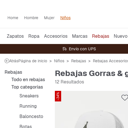
Home
Hombre
Mujer
Niños
Zapatos
Ropa
Accesorios
Marcas
Rebajas
Nuevo
Envío con UPS
Atrás
Página de inicio
Niños
Rebajas
Rebajas Accesorio
Rebajas Gorras & 
Rebajas
Todo en rebajas
12 Resultados
Top categorías
-34%
Sneakers
Running
Baloncesto
Botas