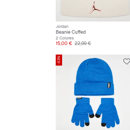
Jordan
Beanie Cuffed
2 Colores
Precio
Precio original
15,00 €
22,99 €
-53%