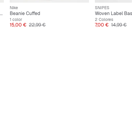
Nike
SNIPES
Woven Label Basic Junior Knit Set grey
Beanie Cuffed
1 color
2 Colores
Precio
Precio original
Precio
Precio ori
15,00 €
22,99 €
7,00 €
14,99 €