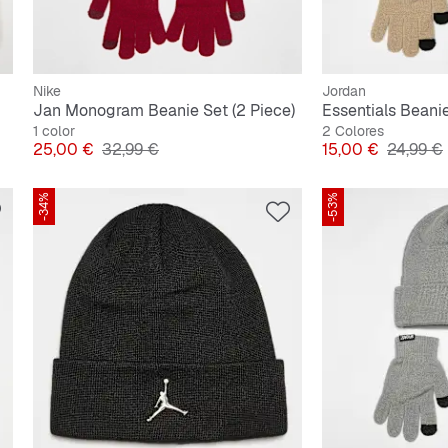
Nike
Jordan
Jan Monogram Beanie Set (2 Piece)
Essentials Beani
1 color
2 Colores
Precio
Precio original
Precio
Precio o
25,00 €
32,99 €
15,00 €
24,99 €
-34%
-53%