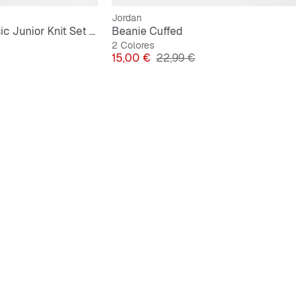
Jordan
Woven Label Basic Junior Knit Set grey
Beanie Cuffed
2 Colores
ginal
Precio
Precio original
15,00 €
22,99 €