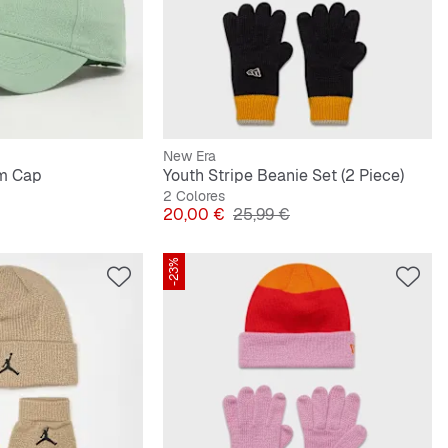
New Era
im Cap
Youth Stripe Beanie Set (2 Piece)
2 Colores
riginal
Precio
Precio original
20,00 €
25,99 €
-23%