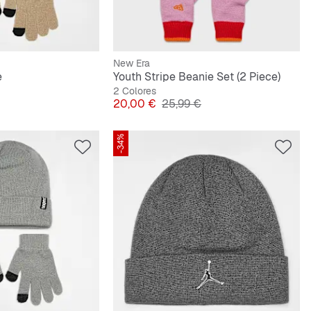
New Era
e
Youth Stripe Beanie Set (2 Piece)
2 Colores
riginal
Precio
Precio original
20,00 €
25,99 €
-34%