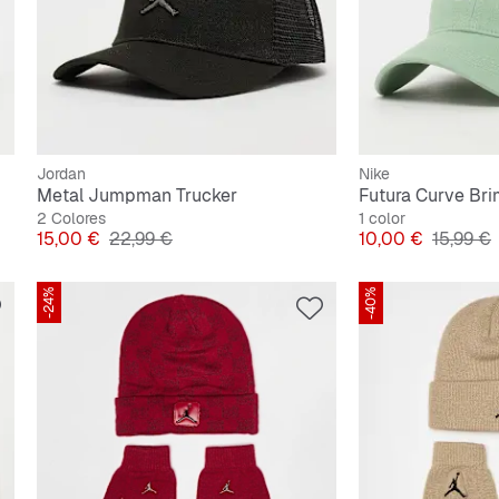
Jordan
Nike
Metal Jumpman Trucker
Futura Curve Br
2 Colores
1 color
Precio
Precio original
Precio
Precio o
15,00 €
22,99 €
10,00 €
15,99 €
-24%
-40%