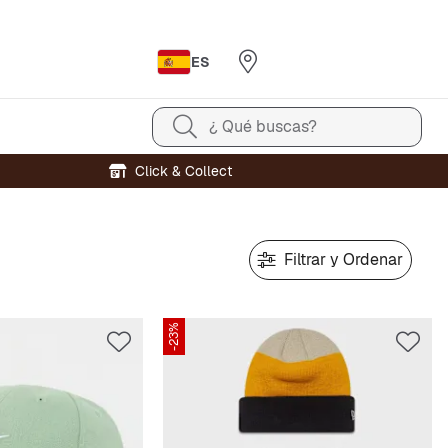
ES
¿ Qué buscas?
Click & Collect
Filtrar y Ordenar
-23%