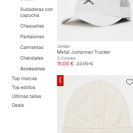
Sudaderas con
capucha
Chaquetas
Pantalones
Jordan
Camisetas
Metal Jumpman Trucker
Chándales
2 Colores
Precio
Precio original
15,00 €
22,99 €
Accesorios
Top marcas
-34%
Top estilos
Últimas tallas
Deals