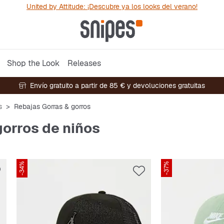
United by Attitude: ¡Descubre ya los looks del verano!
Shop the Look
Releases
Envío gratuito a partir de 85 € y devoluciones gratuitas
s
Rebajas Gorras & gorros
gorros de niños
-34%
-37%