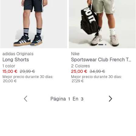
adidas Originals
Nike
Long Shorts
Sportswear Club French Terry Shorts
1 color
2 Colores
Precio
Precio original
Precio
Precio original
15,00 €
29,99 €
25,00 €
34,99 €
Mejor precio durante 30 días:
Mejor precio durante 30 días:
20,00 €
27,29 €
Página
En
1
3