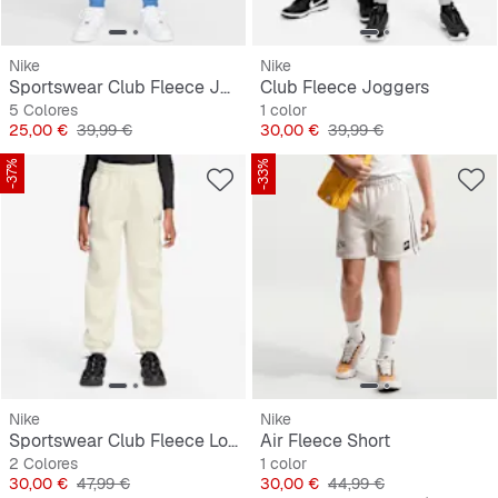
Nike
Nike
Sportswear Club Fleece Joggers
Club Fleece Joggers
5 Colores
1 color
Precio
Precio original
Precio
Precio original
25,00 €
39,99 €
30,00 €
39,99 €
-37%
-33%
Nike
Nike
Sportswear Club Fleece Loose Graphic Pant
Air Fleece Short
2 Colores
1 color
Precio
Precio original
Precio
Precio original
30,00 €
47,99 €
30,00 €
44,99 €