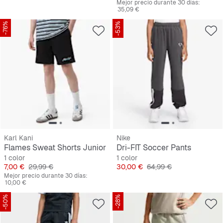
Mejor precio durante 30 días:
35,09 €
-76%
-53%
Karl Kani
Nike
Flames Sweat Shorts Junior
Dri-FIT Soccer Pants
1 color
1 color
Precio
Precio original
Precio
Precio original
7,00 €
29,99 €
30,00 €
64,99 €
Mejor precio durante 30 días:
10,00 €
-50%
-28%