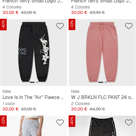
French Terry Small Logo Jogger
French Terry Small Logo Jogger
4 Colores
4 Colores
Precio
Precio original
Precio
Precio original
30,00 €
49,99 €
30,00 €
49,99 €
-40%
-33%
Nike
Nike
Love Is In The "Air" Fleece Pant
W J BRKLN FLC PANT 24 orchid/black
1 color
2 Colores
Precio
Precio original
Precio
Precio original
30,00 €
49,99 €
30,00 €
44,99 €
-33%
-40%