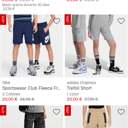
Mejor precio durante 30 días:
23,39 €
-42%
-28%
Nike
adidas Originals
Sportswear Club Fleece French Terry Shorts
Trefoil Short
2 Colores
1 color
Precio
Precio original
Precio
Precio original
20,00 €
34,99 €
20,00 €
27,99 €
-57%
-28%