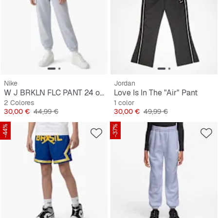
Nike
Jordan
W J BRKLN FLC PANT 24 orchid/black
Love Is In The "Air" Pant
2 Colores
1 color
Precio
Precio original
Precio
Precio original
30,00 €
44,99 €
30,00 €
49,99 €
-44%
-37%