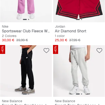
Nike
Jordan
Sportswear Club Fleece Wide-Leg Low Brand Read Pant
Air Diamond Short
2 Colores
1 color
Precio
Precio original
Precio
Precio original
30,00 €
39,99 €
25,00 €
37,99 €
-40%
-40%
New Balance
New Balance