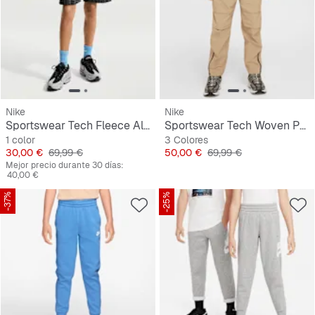
Nike
Nike
Sportswear Tech Fleece All Over Print Short
Sportswear Tech Woven Pants
1 color
3 Colores
Precio
Precio original
Precio
Precio original
30,00 €
69,99 €
50,00 €
69,99 €
Mejor precio durante 30 días:
40,00 €
-37%
-25%