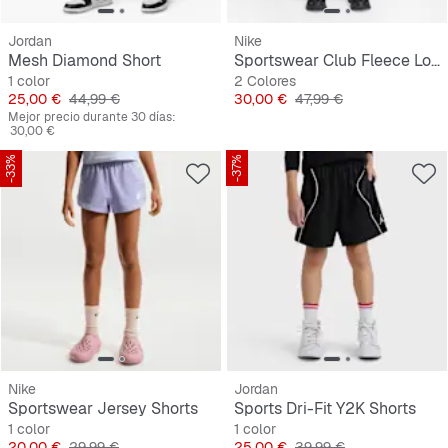
Jordan
Nike
Mesh Diamond Short
Sportswear Club Fleece Loose Graphic Pant
1 color
2 Colores
Precio
Precio original
Precio
Precio original
25,00 €
44,99 €
30,00 €
47,99 €
Mejor precio durante 30 días:
30,00 €
-33%
-37%
Nike
Jordan
Sportswear Jersey Shorts
Sports Dri-Fit Y2K Shorts
1 color
1 color
Precio
Precio original
Precio
Precio original
20,00 €
29,99 €
25,00 €
39,99 €