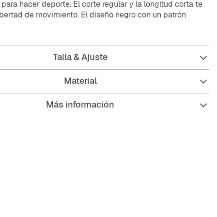
o para hacer deporte. El corte regular y la longitud corta te
bertad de movimiento. El diseño negro con un patrón
 hace destacar. Son transpirables y fáciles de cuidar, para
estés fresco.
Talla & Ajuste
icas:
Material
Más información
egular para un ajuste cómodo
d corta para máxima movilidad
l transpirable que te mantiene seco
 de cuidar y resistentes
llamativo con estampado integral