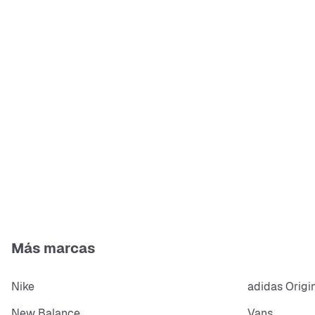
Más marcas
Nike
adidas Origi
New Balance
Vans