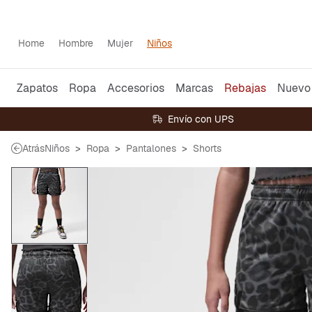
Home
Hombre
Mujer
Niños
Zapatos
Ropa
Accesorios
Marcas
Rebajas
Nuevo
Envío con UPS
Atrás
Niños
Ropa
Pantalones
Shorts