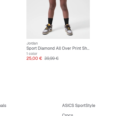
Jordan
Sport Diamond All Over Print Shorts
1 color
Precio
Precio original
25,00 €
39,99 €
nals
ASICS SportStyle
Crocs