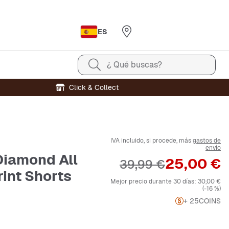
ES
¿ Qué buscas?
Click & Collect
IVA incluido, si procede, más
gastos de
envío
Diamond All
Precio
25,00 €
Precio original
39,99 €
rint Shorts
Mejor precio durante 30 días:
30,00 €
(-16 %)
+ 25
COINS