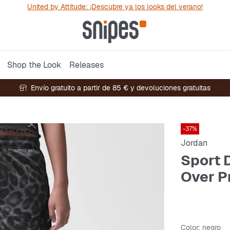
United by Attitude: ¡Descubre ya los looks del verano!
Shop the Look
Releases
Envío gratuito a partir de 85 € y devoluciones gratuitas
-37%
Jordan
Sport 
Over P
Color
: negro