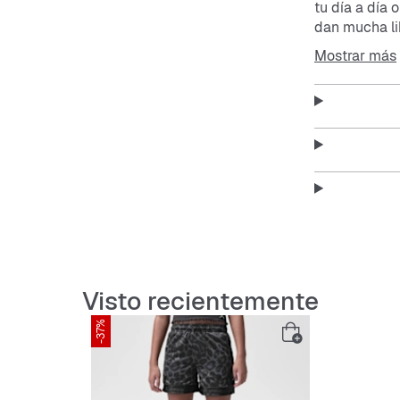
tu día a día 
dan mucha li
llamativo las
Mostrar más
que siempre 
Característ
Corte r
Longitu
Materia
Visto recientemente
Fáciles
-37%
Diseño 