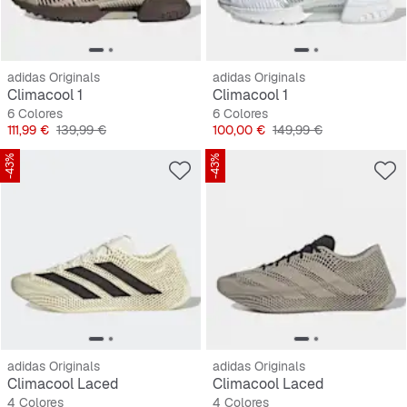
adidas Originals
adidas Originals
Climacool 1
Climacool 1
6 Colores
6 Colores
Precio
Precio original
Precio
Precio original
111,99 €
139,99 €
100,00 €
149,99 €
-43%
-43%
adidas Originals
adidas Originals
Climacool Laced
Climacool Laced
4 Colores
4 Colores