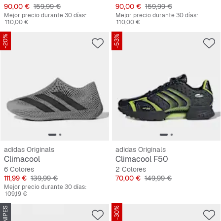
Precio
Precio original
Precio
Precio original
90,00 €
159,99 €
90,00 €
159,99 €
Mejor precio durante 30 días:
Mejor precio durante 30 días:
110,00 €
110,00 €
-20%
-53%
adidas Originals
adidas Originals
Climacool
Climacool F50
6 Colores
2 Colores
Precio
Precio original
Precio
Precio original
111,99 €
139,99 €
70,00 €
149,99 €
Mejor precio durante 30 días:
109,19 €
-30%