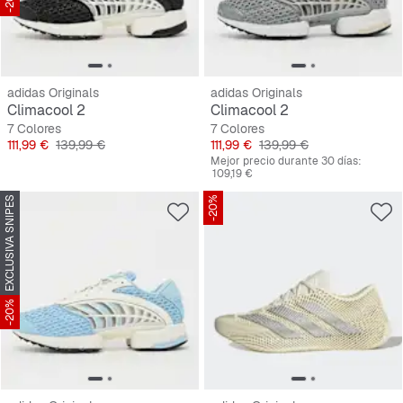
adidas Originals
adidas Originals
Climacool 2
Climacool 2
7 Colores
7 Colores
Precio
Precio original
Precio
Precio original
111,99 €
139,99 €
111,99 €
139,99 €
Mejor precio durante 30 días:
109,19 €
EXCLUSIVA SNIPES
-20%
-20%