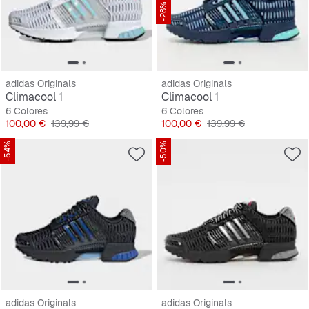
-28%
adidas Originals
adidas Originals
Climacool 1
Climacool 1
6 Colores
6 Colores
Precio
Precio original
Precio
Precio original
100,00 €
139,99 €
100,00 €
139,99 €
-54%
-50%
adidas Originals
adidas Originals