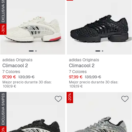
EXCLUSIVA SNIPES
-30%
adidas Originals
adidas Originals
Climacool 2
Climacool 2
7 Colores
7 Colores
Precio
Precio original
Precio
Precio original
97,99 €
139,99 €
97,99 €
139,99 €
Mejor precio durante 30 días:
Mejor precio durante 30 días:
109,19 €
109,19 €
EXCLUSIVA SNIPES
-20%
-20%