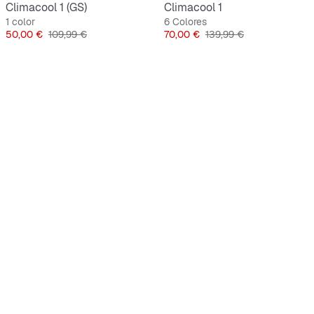
Climacool 1 (GS)
Climacool 1
1 color
6 Colores
Precio
Precio original
Precio
Precio original
50,00 €
109,99 €
70,00 €
139,99 €