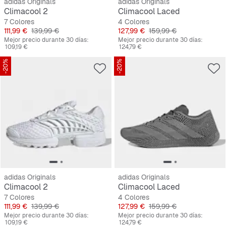
adidas Originals
adidas Originals
Climacool 2
Climacool Laced
7 Colores
4 Colores
Precio
Precio original
Precio
Precio original
111,99 €
139,99 €
127,99 €
159,99 €
Mejor precio durante 30 días:
Mejor precio durante 30 días:
109,19 €
124,79 €
-20%
-20%
adidas Originals
adidas Originals
Climacool 2
Climacool Laced
7 Colores
4 Colores
Precio
Precio original
Precio
Precio original
111,99 €
139,99 €
127,99 €
159,99 €
Mejor precio durante 30 días:
Mejor precio durante 30 días:
109,19 €
124,79 €