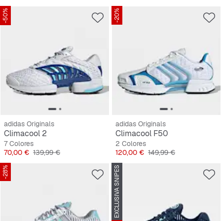
-50%
-20%
adidas Originals
adidas Originals
Climacool 2
Climacool F50
7 Colores
2 Colores
Precio
Precio original
Precio
Precio original
70,00 €
139,99 €
120,00 €
149,99 €
-28%
EXCLUSIVA SNIPES