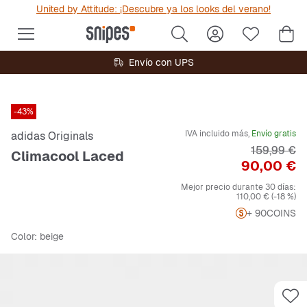
United by Attitude: ¡Descubre ya los looks del verano!
Envío con UPS
-43%
IVA incluido más,
Envío gratis
adidas Originals
Precio orig
159,99 €
Climacool Laced
Precio
90,00 €
Mejor precio durante 30 días:
110,00 €
(-18 %)
+ 90
COINS
Color
: beige