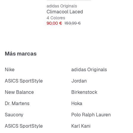
disfruta de una combinación equilibrada de comodidad
adidas Originals
y rendimiento.
Climacool Laced
4 Colores
Características:
Precio
Precio original
90,00 €
159,99 €
Horma clásica
Cordones
Tecnología CLIMACOOL
3 bandas
Más marcas
Estructura COLD CEMENT
Logotipo de las 3 bandas
Nike
adidas Originals
ASICS SportStyle
Jordan
New Balance
Birkenstock
Dr. Martens
Hoka
Saucony
Polo Ralph Lauren
ASICS SportStyle
Karl Kani